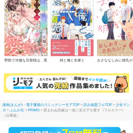
野獣で冷徹な旦那様は、悪
姉と俺と先輩と
おさななじみに彼氏が
役令嬢と呼ばれる妻が愛お
た話
しくて仕方ない
漫画(まんが)・電子書籍のコミックシーモアTOP
読み放題フルTOP
少女マン
ガ
ぶんか社
PRIMO
望まれぬ花嫁は一途に皇太子を愛す《フルカラー》
（分冊版）