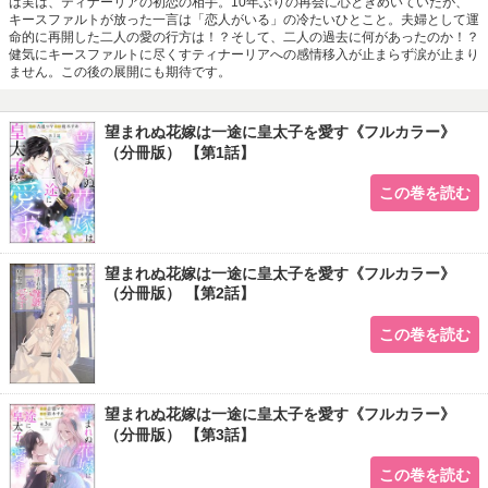
は実は、ティナーリアの初恋の相手。10年ぶりの再会に心ときめいていたが、
キースファルトが放った一言は「恋人がいる」の冷たいひとこと。夫婦として運
命的に再開した二人の愛の行方は！？そして、二人の過去に何があったのか！？
健気にキースファルトに尽くすティナーリアへの感情移入が止まらず涙が止まり
ません。この後の展開にも期待です。
望まれぬ花嫁は一途に皇太子を愛す《フルカラー》
（分冊版） 【第1話】
この巻を読む
望まれぬ花嫁は一途に皇太子を愛す《フルカラー》
（分冊版） 【第2話】
この巻を読む
望まれぬ花嫁は一途に皇太子を愛す《フルカラー》
（分冊版） 【第3話】
この巻を読む