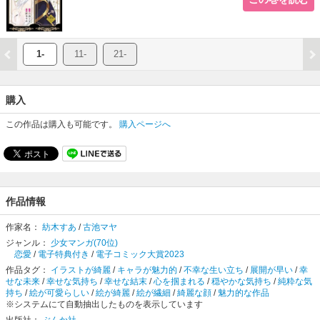
1-
11-
21-
購入
この作品は購入も可能です。
購入ページへ
作品情報
作家名：
紡木すあ
/
古池マヤ
ジャンル：
少女マンガ(70位)
恋愛
/
電子特典付き
/
電子コミック大賞2023
作品タグ：
イラストが綺麗
/
キャラが魅力的
/
不幸な生い立ち
/
展開が早い
/
幸
せな未来
/
幸せな気持ち
/
幸せな結末
/
心を掴まれる
/
穏やかな気持ち
/
純粋な気
持ち
/
絵が可愛らしい
/
絵が綺麗
/
絵が繊細
/
綺麗な顔
/
魅力的な作品
※システムにて自動抽出したものを表示しています