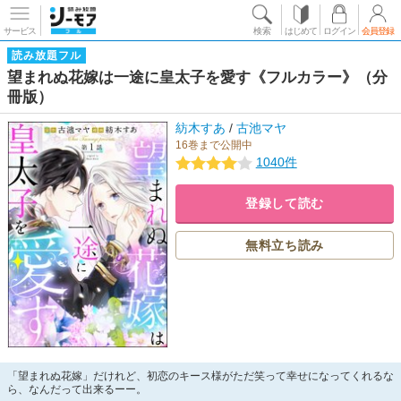
サービス
検索
はじめて
ログイン
会員登録
読み放題フル
望まれぬ花嫁は一途に皇太子を愛す《フルカラー》（分
冊版）
紡木すあ
/
古池マヤ
16巻まで公開中
1040件
登録して読む
無料立ち読み
「望まれぬ花嫁」だけれど、初恋のキース様がただ笑って幸せになってくれるな
ら、なんだって出来るーー。