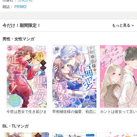
出版社：
ぶんか社
雑誌：
PRIMO
今だけ！期間限定！
もっと見る
男性・女性マンガ
今世は悪女で生き延びま
宰相補佐様の偏愛、初恋に
ホントは彼女って言い
す！～玉の輿は死亡フラグ
つき
のに。
なので、落ちこぼれを婿に
BL・TLマンガ
します～