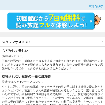
自国リデアが敗戦し、人質として敵国へ送られた不遇な花嫁・ティナーリア。
続きを読む
皇太子の妻となる美しき花嫁に国民は一瞬魅了されるが、リデアの非道な行いを
思い出し憎しみへと変わる。
一方、ティナ―リアは幼い頃の大切な思い出を胸に、皇太子を一途に想い続けて
いた。
王女として生まれながら家族に疎まれ使用人以下の扱いを受けていた彼女に、初
めて笑いかけてくれた人だからーー…。
しかし夫となるキースファルトは彼女に「恋人がいる」と冷たく言い放ってー
ー？
人気小説「もう一度会えたなら、いっぱいの笑顔を」がコミカライズで登場！
スタッフオススメ！
※この作品は『PRIMO Vol.1』に収録されています。重複購入にご注意下さい。
もどかしく美しい
(編集者レビュー)
不幸な境遇の中、前向きに生きる主人公に何度も心打たれます！透明感のある美
しい絵をフルカラーで読めるのも大きな魅力です。なかなか距離が縮まらない恋
愛がどうなるのか、ときめきと共にお楽しみください！
祝福されない花嫁の一途な純愛劇
設計:チェック
(シーモアスタッフ)
タイトル通り、望まれぬ花嫁・ティナーリアの皇太子に対する健気な愛に胸がキ
ュンキュンです。古池マヤさんの原作が漫画になるということで、楽しみにして
いたのですが、絵も綺麗で世界観も素敵で期待以上でした。愛と誓約の女神ヴィ
ーシアに見守られし世界『ヴァイス』。その中の一つであるリデア国から、敵国
の皇太子の花嫁として送られたティナーリア。お相手の皇太子・キースファルト