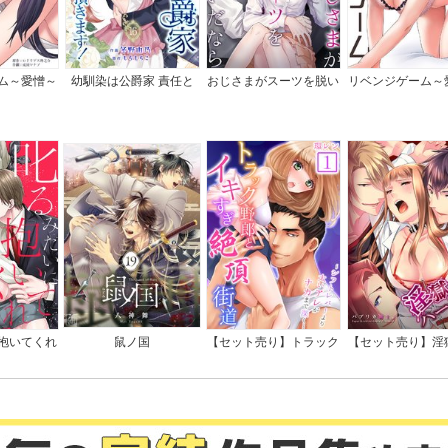
ム～愛憎～
幼馴染は公爵家 責任と
おじさまがスーツを脱い
リベンジゲーム～
らせて頂きます！
だなら
【電子限定単行
抱いてくれ
鼠ノ国
【セット売り】トラック
【セット売り】淫
司は隠れド
野郎とイキすぎ絶頂街道
レム～愛と憎悪、
特典付き】
～シフトレバーより太い
調教館
アレがナカまで深く…