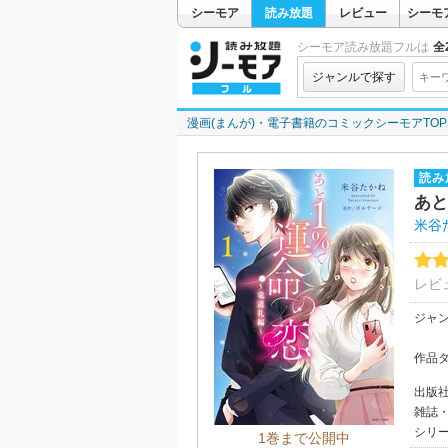
シーモア
読み放題
レビュー
シーモ
シーモア読み放題フルは
全2
ジャンルで探す
漫画(まんが)・電子書籍のコミックシーモアTOP
読み
あと
米谷
レビ
ジャ
作品
出版
雑誌
シリ
1巻まで公開中