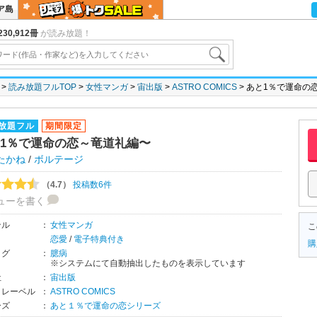
ア島
30,912冊
が読み放題！
読み放題フルTOP
女性マンガ
宙出版
ASTRO COMICS
あと1％で運命の
放題フル
期間限定
1％で運命の恋～竜道礼編〜
たかね
/
ボルテージ
（4.7）
投稿数6件
ューを書く
ンル
：
女性マンガ
こ
恋愛
/
電子特典付き
購
タグ
：
臆病
※システムにて自動抽出したものを表示しています
社
：
宙出版
・レーベル
：
ASTRO COMICS
ーズ
：
あと１％で運命の恋シリーズ