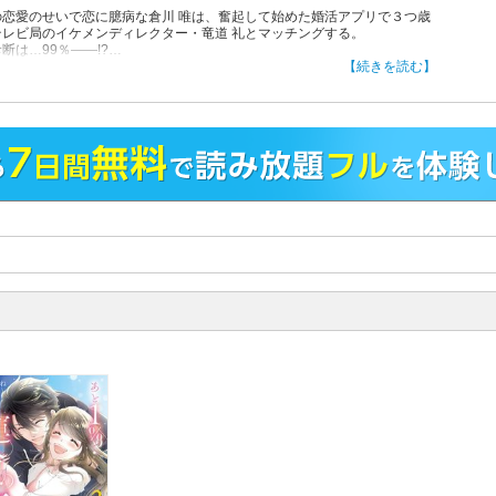
の恋愛のせいで恋に臆病な倉川 唯は、奮起して始めた婚活アプリで３つ歳
テレビ局のイケメンディレクター・竜道 礼とマッチングする。
断は…99％――!?
の礼は写真以上のイケメンで優しくて、奇跡のように相性ぴったり！
【続きを読む】
運命を感じはじめた唯だけど、彼には裏の顔があって…!?
ナ女子のための恋愛アプリ「１００シーンの恋＋」の超人気作、待望のコ
ライズ！
子コミックス限定おまけマンガ収録！
！