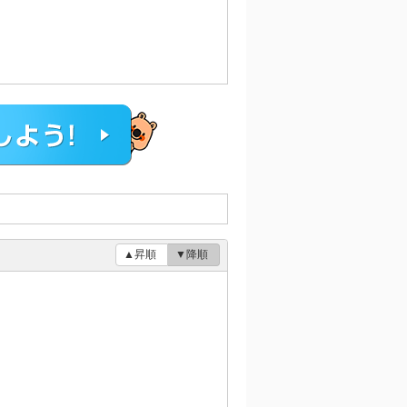
▲昇順
▼降順