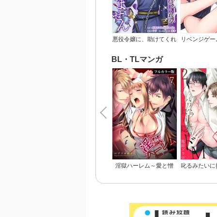
悪役令嬢に、助けてくれ
リベンジゲー
るヒーローなんていませ
ん【完全版】
BL・TLマンガ
淫獄ハーレム～愛と憎
叱るみたいに
悪、淫らな調教館【フル
～パワハラ上
カラー版】
M【電子限定