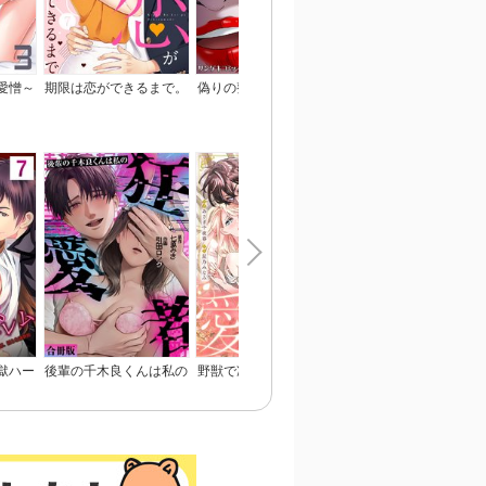
愛憎～
期限は恋ができるまで。
偽りの整形ブス、愛され
恋のあかし
本】
女子に地獄の復讐～いじ
め、毒親、マウント女に
人生リベンジ【単行本】
獄ハー
後輩の千木良くんは私の
野獣で冷徹な旦那様は、
姉と俺と先輩と
淫らな
狂愛者【合冊版】
悪役令嬢と呼ばれる妻が
愛おしくて仕方ない