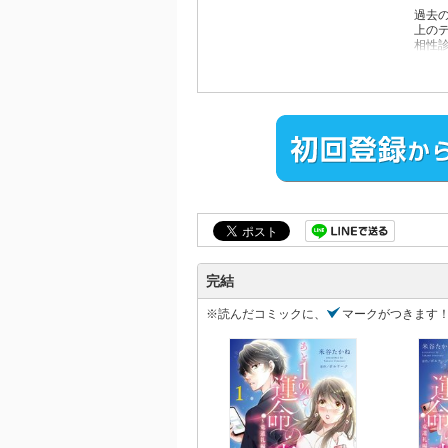
過去
上の
相性診
実際
礼に
オト
ミカ
★電
完結
※読んだコミックに、
マークがつきます