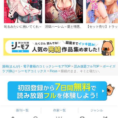
叱るみたいに抱いてくれ～
淫獄ハーレム～愛と憎悪、
【セット売り】トラッ
パワハラ上司は隠れドM
淫らな調教館【フルカラー
郎とイキすぎ絶頂街道
【電子限定特典付き】
版】
フトレバーより太いア
ナカまで深く…
漫画(まんが)・電子書籍のコミックシーモアTOP
読み放題フルTOP
ボーイズ
ラブ(BL)
シーモアコミックス
Ficus
眼鏡のまま、キミと寝たい。
新刊一覧
作家一覧
ジャンル