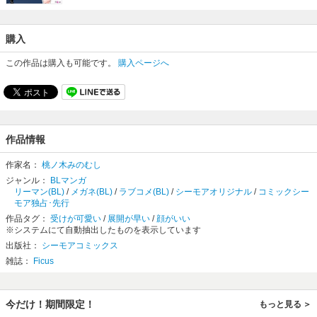
購入
この作品は購入も可能です。
購入ページへ
作品情報
作家名：
桃ノ木みのむし
ジャンル：
BLマンガ
リーマン(BL)
/
メガネ(BL)
/
ラブコメ(BL)
/
シーモアオリジナル
/
コミックシー
モア独占･先行
作品タグ：
受けが可愛い
/
展開が早い
/
顔がいい
※システムにて自動抽出したものを表示しています
出版社：
シーモアコミックス
雑誌：
Ficus
今だけ！期間限定！
もっと見る