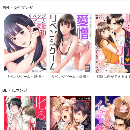
男性・女性マンガ
リベンジゲーム～愛憎～
リベンジゲーム～愛憎～
期限は恋ができるま
【電子限定単行本】
BL・TLマンガ