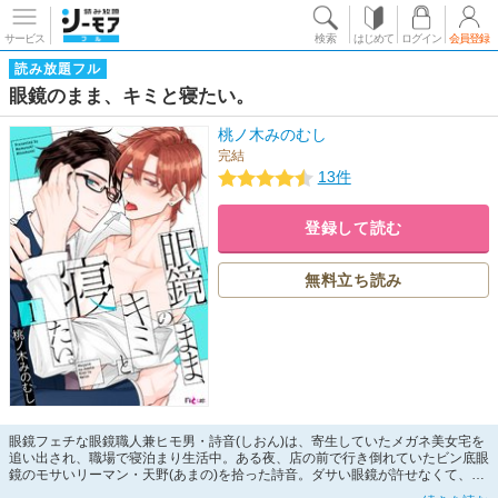
サービス
検索
はじめて
ログイン
会員登録
読み放題フル
眼鏡のまま、キミと寝たい。
桃ノ木みのむし
完結
13件
登録して読む
無料立ち読み
眼鏡フェチな眼鏡職人兼ヒモ男・詩音(しおん)は、寄生していたメガネ美女宅を
追い出され、職場で寝泊まり生活中。ある夜、店の前で行き倒れていたビン底眼
鏡のモサいリーマン・天野(あまの)を拾った詩音。ダサい眼鏡が許せなくて、試
作品を装着させたら…なんだかムラムラくる色っぽいインテリメガネに大変身!!