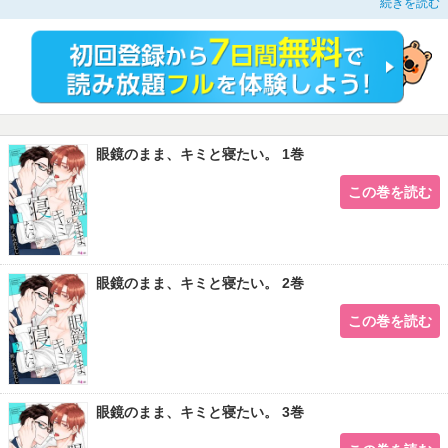
続きを読む
「アンタ、自分の作ったメガネに発情する変態なんだな」天野のビジュアルに欲
情し、節操のないカラダが大暴走してしまって!?!? 変人エリート・リーマン×眼
鏡フェチのヒモ男のフェティッシュ・ラブコメディ♪【本作品は他社より配信さ
れていた「眼鏡のまま、キミと寝たい。」を一部加筆修正したものです。重複購
入にご注意ください】【フィカス】
眼鏡のまま、キミと寝たい。 1巻
この巻を読む
眼鏡のまま、キミと寝たい。 2巻
この巻を読む
眼鏡のまま、キミと寝たい。 3巻