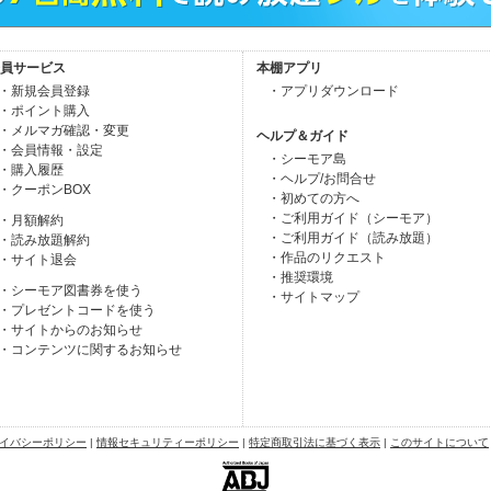
員サービス
本棚アプリ
・新規会員登録
・アプリダウンロード
・ポイント購入
・メルマガ確認・変更
ヘルプ＆ガイド
・会員情報・設定
・シーモア島
・購入履歴
・ヘルプ/お問合せ
・クーポンBOX
・初めての方へ
・ご利用ガイド（シーモア）
・月額解約
・ご利用ガイド（読み放題）
・読み放題解約
・作品のリクエスト
・サイト退会
・推奨環境
・シーモア図書券を使う
・サイトマップ
・プレゼントコードを使う
・サイトからのお知らせ
・コンテンツに関するお知らせ
イバシーポリシー
|
情報セキュリティーポリシー
|
特定商取引法に基づく表示
|
このサイトについて