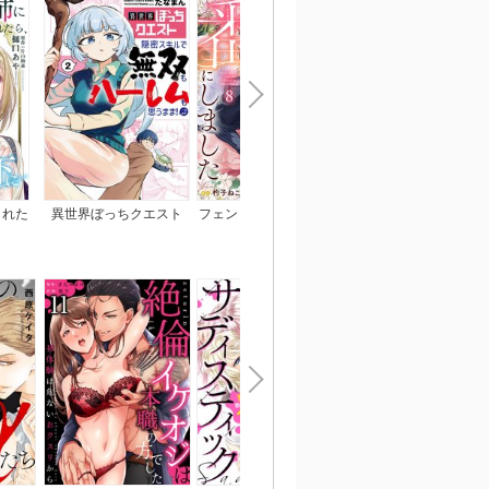
られた
異世界ぼっちクエスト
フェンリル王子は私を番
ひざまずいて、愛を乞
われま
隠密スキルで無双もハー
にしました
～御曹司の一途な愛執
レムも思うまま！...なは
ず