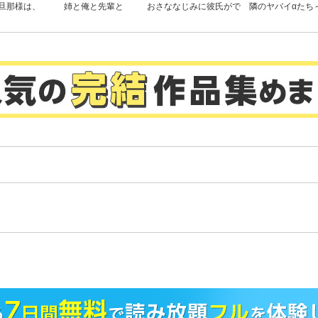
旦那様は、
姉と俺と先輩と
おさななじみに彼氏がで
隣のヤバイαたち
ばれる妻が
きた話
損ないΩは堕とさ
仕方ない
。