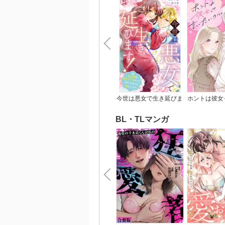
今世は悪女で生き延びま
ホントは彼女
す！～玉の輿は死亡フラ
いの
グなので、落ちこぼれを
BL・TLマンガ
婿にします～