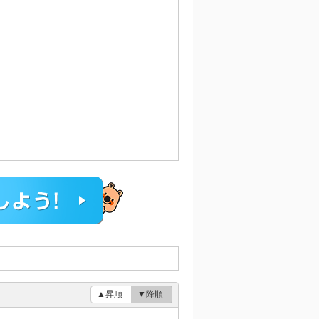
▲昇順
▼降順