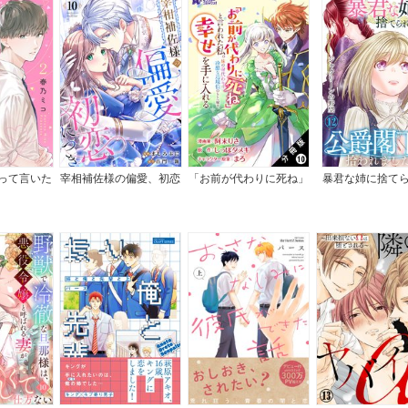
って言いた
宰相補佐様の偏愛、初恋
「お前が代わりに死ね」
暴君な姉に捨て
に。
につき
と言われた私。妹の身代
ら、公爵閣下に拾
わりに冷酷な辺境伯のも
した
とへ嫁ぎ、幸せを手に入
れる（コミック） 分冊
版