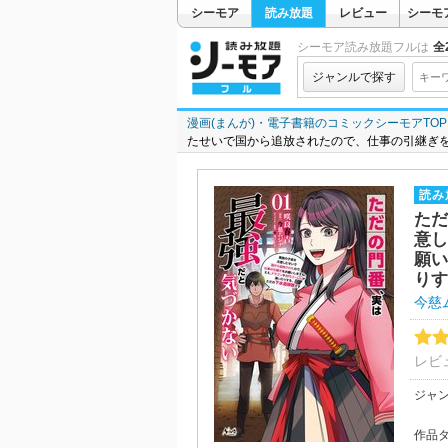
シーモア
読み放題
レビュー
シーモ
シーモア読み放題フルは
全2
ジャンルで探す
漫画(まんが)・電子書籍のコミックシーモアTOP
たせいで国から追放されたので、仕事の引継ぎ
読み
ただ
意し
願い
りす
今慈
レビ
ジャ
作品