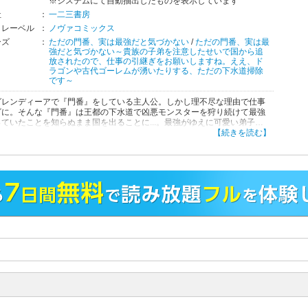
※システムにて自動抽出したものを表示しています
社
：
一二三書房
・レーベル
：
ノヴァコミックス
ーズ
：
ただの門番、実は最強だと気づかない
/
ただの門番、実は最
強だと気づかない～貴族の子弟を注意したせいで国から追
放されたので、仕事の引継ぎをお願いしますね。ええ、ド
ラゴンや古代ゴーレムが湧いたりする、ただの下水道掃除
です～
グレンディーアで『門番』をしている主人公。しかし理不尽な理由で仕事
ビに。そんな『門番』は王都の下水道で凶悪モンスターを狩り続けて最強
ていたことを知らぬまま国を出ることに...。最強がゆえに可愛い弟子が
、幾多の村の危機を救うも、〝自分の実力ではない〟と勘違い!? どれだ
【続きを読む】
活躍をしても、「俺、ただの門番なんだけどなぁ」の一点張り。勘違いが
いを呼ぶ、ド天然門番の冒険譚。
！