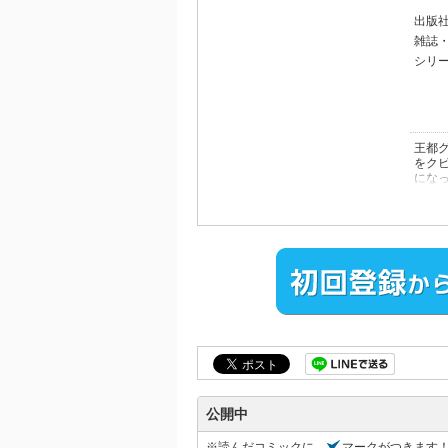
出版
雑誌
シリ
王都
をク
になっ
でき
け大
勘違
公開中
※読んだコミックに、
マークがつきます