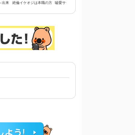
～出来
絶倫イケオジは本職の方
嘘愛サディスティック～
呪われ公爵と甘く淫ら
れる～
でした～初体験は危ない
罪の数だけ…イけ！
契約婚～癒やしの令嬢
おクスリから～
とろける口づけで愛を
ぐ～