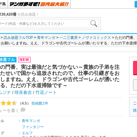
ア島
30,420冊
が読み放題！
読み放題フルTOP
青年マンガ
一二三書房
ノヴァコミックス
ただの門番、
をお願いしますね。ええ、ドラゴンや古代ゴーレムが湧いたりする、ただの下水道掃
放題フル
NEW
の門番、実は最強だと気づかない～貴族の子弟を注
たせいで国から追放されたので、仕事の引継ぎをお
しますね。ええ、ドラゴンや古代ゴーレムが湧いた
る、ただの下水道掃除です～
ムジナ
/
咲良春吉
/
竹花ノート
こ
（4.5）
投稿数2件
ューを書く
購
ンル
：
青年マンガ
ファンタジー
タグ
：
エルフ