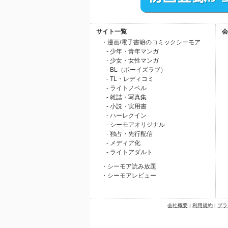
サイト一覧
会
・漫画/電子書籍のコミックシーモア
- 少年・青年マンガ
- 少女・女性マンガ
- BL（ボーイズラブ）
- TL・レディコミ
- ライトノベル
- 雑誌・写真集
- 小説・実用書
- ハーレクイン
- シーモアオリジナル
- 独占・先行配信
- メディア化
- ライトアダルト
・シーモア読み放題
・シーモアレビュー
会社概要
|
利用規約
|
プラ