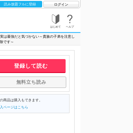
読み放題フルに登録
ログイン
はじめて
ヘルプ
実は最強だと気づかない～貴族の子弟を注意し
除です～
登録して読む
無料立ち読み
の商品は購入もできます。
入ページはこちら