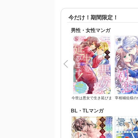
今だけ！期間限定！
男性・女性マンガ
今世は悪女で生き延びま
宰相補佐様の
す！～玉の輿は死亡フラ
につ
グなので、落ちこぼれを
BL・TLマンガ
婿にします～