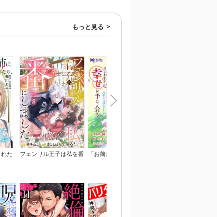
もっと見る
られた
フェンリル王子は私を番
「お前が代わりに死ね」
ひざまずいて、愛を乞
われま
にしました
と言われた私。妹の身代
～御曹司の一途な愛執
わりに冷酷な辺境伯のも
とへ嫁ぎ、幸せを手に入
れる（コミック） 分冊
版