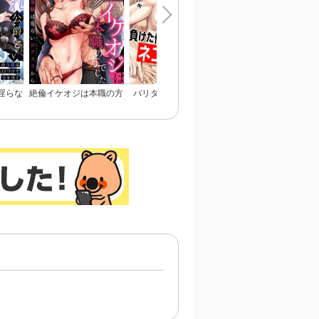
淫らな
絶倫イケオジは本職の方
バリタチNo.1に負けた
愛してないなら殺して
令嬢は
でした～初体験は危ない
俺がネコデビューするま
れ～Domの本能、Sub
愛を注
おクスリから～
で
慈愛～