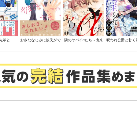
先輩と
おさななじみに彼氏がで
隣のヤバイαたち～出来
呪われ公爵と甘く
きた話
損ないΩは堕とされる～
契約婚～癒やしの
とろける口づけで
ぐ～
。