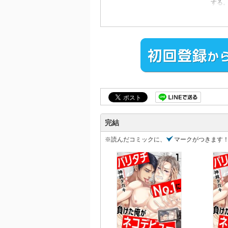
する
け」
佳唯
ら自
ため
返し
りかよ
完結
※読んだコミックに、
マークがつきます