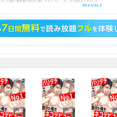
。そんな奴に連作負け続けた悔しさからつい「ルックス&チ●コデカいだ
と煽ったら、純弥からとある勝負の提案が。それは敗者が純弥なら引退、
【続きを読む】
ならネコ転向の【抜き合いバトル】で…？無茶苦茶だけど純弥が引退した
分がNo.1になれると目論み、勝負を承諾した佳唯。そしていざ当日、勝つ
の手段は選ばないと道具で純弥をイかせにかかる。するとキレた純弥が仕
とばかりに後ろを触ってきて!?しかも中に入ってくるなんて…そんなの有
――!!?
！