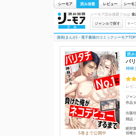
シーモア
読み放題
レビュー
シーモ
シーモア読み放題フルは
全2
ジャンルで探す
漫画(まんが)・電子書籍のコミックシーモアTOP
読み
バリ
神林
レビ
ジャ
作品
出版
雑誌
絶対負
5巻まで公開中
佳唯が