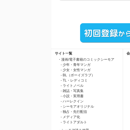
サイト一覧
会
・漫画/電子書籍のコミックシーモア
- 少年・青年マンガ
- 少女・女性マンガ
- BL（ボーイズラブ）
- TL・レディコミ
- ライトノベル
- 雑誌・写真集
- 小説・実用書
- ハーレクイン
- シーモアオリジナル
- 独占・先行配信
- メディア化
- ライトアダルト