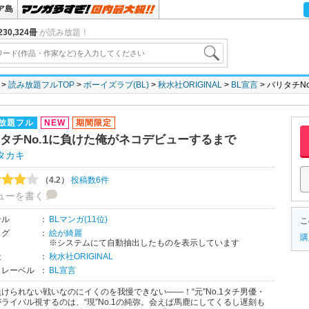
ア島
30,324冊
が読み放題！
読み放題フルTOP
ボーイズラブ(BL)
秋水社ORIGINAL
BL宣言
バリタチN
放題フル
NEW
期間限定
タチNo.1に負けた俺がネコデビューするまで
タカキ
（4.2）
投稿数6件
ューを書く
ンル
：
BLマンガ(11位)
こ
タグ
：
絵が綺麗
購
※システムにて自動抽出したものを表示しています
社
：
秋水社ORIGINAL
・レーベル
：
BL宣言
けられない戦いなのにイくのを我慢できない――！“元”No.1タチ男優・
ライバル視するのは、“現”No.1の純弥。会えば馬鹿にしてくるし遅刻も