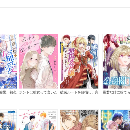
偏愛、初恋
ホントは彼女って言いた
破滅ルートを目指し、完
暴君な姉に捨て
き
いのに。
璧な悪役令嬢になってみ
ら、公爵閣下に拾
せますっ！～推しのため
した
当て馬をやり遂げたいの
に、無愛想な護衛騎士様
がやたらと絡んできます
～