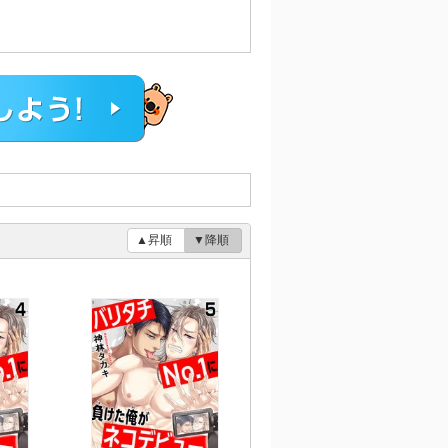
▲昇順
▼降順