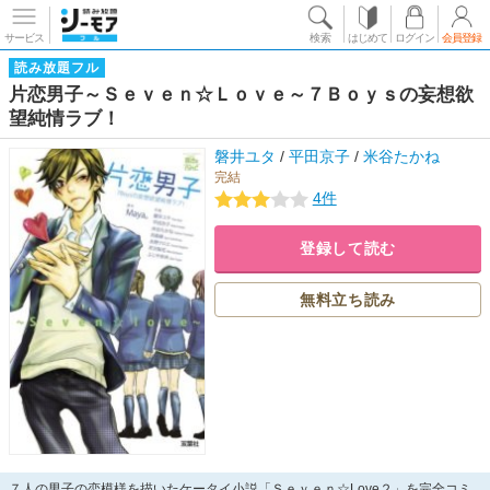
サービス
検索
はじめて
ログイン
会員登録
読み放題フル
片恋男子～Ｓｅｖｅｎ☆Ｌｏｖｅ～７Ｂｏｙｓの妄想欲
望純情ラブ！
磐井ユタ
/
平田京子
/
米谷たかね
完結
4件
登録して読む
無料立ち読み
７人の男子の恋模様を描いたケータイ小説「Ｓｅｖｅｎ☆Love２」を完全コミ