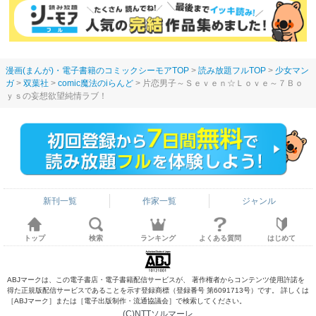
漫画(まんが)・電子書籍のコミックシーモアTOP
読み放題フルTOP
少女マン
ガ
双葉社
comic魔法のiらんど
片恋男子～Ｓｅｖｅｎ☆Ｌｏｖｅ～７Ｂｏ
ｙｓの妄想欲望純情ラブ！
新刊一覧
作家一覧
ジャンル
トップ
検索
ランキング
よくある質問
はじめて
ABJマークは、この電子書店・電子書籍配信サービスが、 著作権者からコンテンツ使用許諾を
得た正規版配信サービスであることを示す登録商標（登録番号 第6091713号）です。 詳しくは
［ABJマーク］または［電子出版制作・流通協議会］で検索してください。
(C)NTTソルマーレ