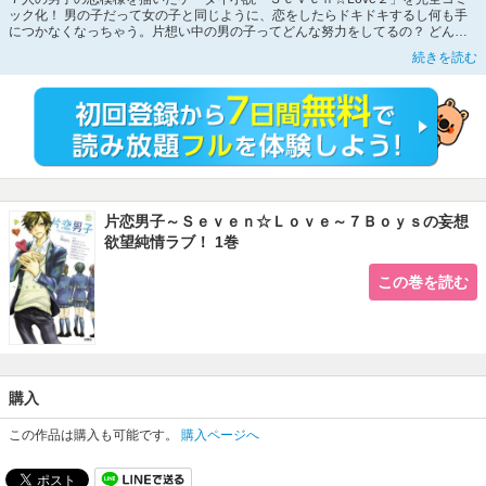
ック化！ 男の子だって女の子と同じように、恋をしたらドキドキするし何も手
につかなくなっちゃう。片想い中の男の子ってどんな努力をしてるの？ どんな
風に恋に苦しんでるの？ そんな女の子のギモンに答える１冊。７人の男の子の
続きを読む
７色の恋を７人の少女漫画家が描きます。
片恋男子～Ｓｅｖｅｎ☆Ｌｏｖｅ～７Ｂｏｙｓの妄想
欲望純情ラブ！ 1巻
この巻を読む
購入
この作品は購入も可能です。
購入ページへ