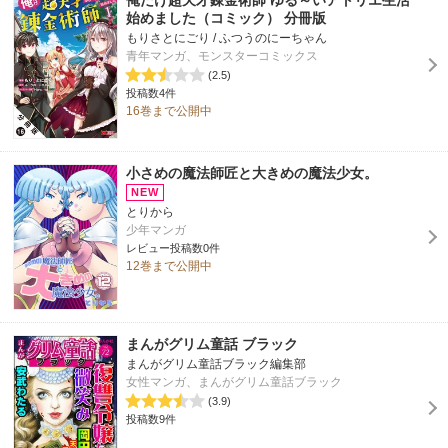
俺だけ超天才錬金術師 ゆる～いアトリエ生活
始めました（コミック） 分冊版
もりさとにごり / ふつうのにーちゃん
青年マンガ、モンスターコミックス
(2.5)
投稿数4件
16巻まで公開中
小さめの魔法師匠と大きめの魔法少女。
とりから
少年マンガ
レビュー投稿数0件
12巻まで公開中
まんがグリム童話 ブラック
まんがグリム童話ブラック編集部
女性マンガ、まんがグリム童話ブラック
(3.9)
投稿数9件