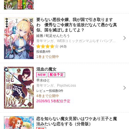
要らない悪役令嬢、我が国で引き取ります
わ 優秀なご令嬢方を追放だなんて愚かな真
似、国を滅ぼしましてよ？
綾雅 / 蛇足せんたろう
青年マンガ、WEBコミックガンマぷらす / バンブーコミックス 異世界BC
(4.0)
投稿数4件
1巻まで公開中
混血の魔女
早水ゆと
青年マンガ、PsycheLoss
レビュー投稿数0件
4巻まで公開中
2026/9/1 5巻配信予定
恋を知らない魔女見習いはワケあり王子と魔
法みたいな恋をする（分冊版）