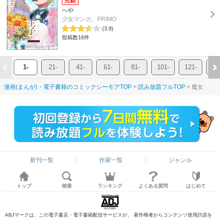
へや
少女マンガ、PRIMO
(3.9)
投稿数16件
1-
21-
41-
61-
81-
101-
121-
14
漫画(まんが)・電子書籍のコミックシーモアTOP
読み放題フルTOP
魔女
新刊一覧
作家一覧
ジャンル
トップ
検索
ランキング
よくある質問
はじめて
ABJマークは、この電子書店・電子書籍配信サービスが、 著作権者からコンテンツ使用許諾を