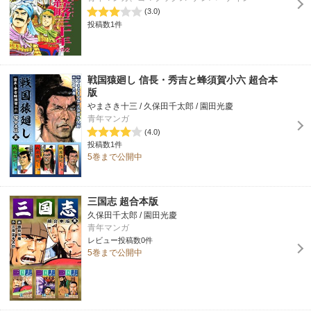
(3.0)
投稿数1件
戦国猿廻し 信長・秀吉と蜂須賀小六 超合本
版
やまさき十三 / 久保田千太郎 / 園田光慶
青年マンガ
(4.0)
投稿数1件
5巻まで公開中
三国志 超合本版
久保田千太郎 / 園田光慶
青年マンガ
レビュー投稿数0件
5巻まで公開中