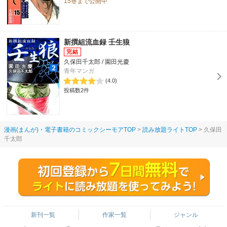
15巻まで公開中
新撰組流血録 壬生狼
久保田千太郎 / 園田光慶
青年マンガ
(4.0)
投稿数2件
漫画(まんが)・電子書籍のコミックシーモアTOP
読み放題ライトTOP
久保田
千太郎
新刊一覧
作家一覧
ジャンル