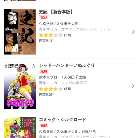
史記 【新合本版】
久松文雄 / 久保田千太郎
青年マンガ、ゴマブックス×ナンバーナイン
(3.0)
投稿数1件
シャドーハンターいぬふぐり
武本サブロー / 久保田千太郎
青年マンガ、マンガの金字塔
(3.5)
投稿数2件
コミック・シルクロード
久松文雄 / 久保田千太郎 / 貝塚ひろし
青年マンガ、ゴマブックス×ナンバーナイン