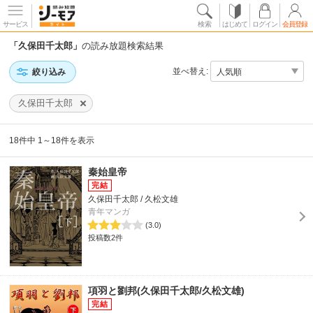
サービス
検索
はじめて
ログイン
会員登録
「久保田千太郎」
の読み放題検索結果
並べ替え:
絞り込み
久保田千太郎
18件中 1～18件を表示
秦始皇帝
久保田千太郎 / 久松文雄
青年マンガ
(3.0)
投稿数2件
項羽と劉邦(久保田千太郎/久松文雄)