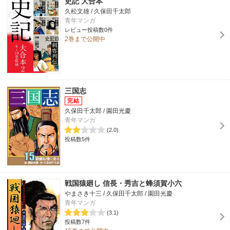
史記 大合本
久松文雄 / 久保田千太郎
青年マンガ
レビュー投稿数0件
2巻まで公開中
三国志
久保田千太郎 / 園田光慶
青年マンガ
(2.0)
投稿数5件
戦国猿廻し 信長・秀吉と蜂須賀小六
やまさき十三 / 久保田千太郎 / 園田光慶
青年マンガ
(3.1)
投稿数7件