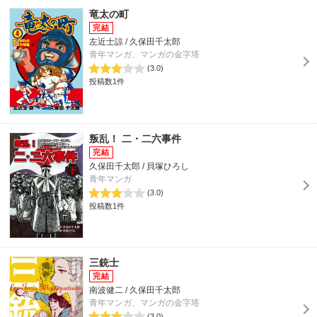
竜太の町
左近士諒 / 久保田千太郎
青年マンガ、マンガの金字塔
(3.0)
投稿数1件
叛乱！ 二・二六事件
久保田千太郎 / 貝塚ひろし
青年マンガ
(3.0)
投稿数1件
三銃士
南波健二 / 久保田千太郎
青年マンガ、マンガの金字塔
(3.0)