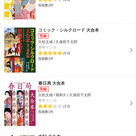
投稿数2件
コミック・シルクロード 大合本
久松文雄 / 久保田千太郎
青年マンガ
(5.0)
投稿数1件
春日局 大合本
久松文雄 / 堀和久 / 久保田千太郎
青年マンガ
(3.0)
投稿数1件