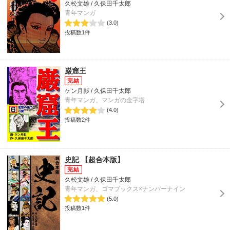
久松文雄 / 久保田千太郎
青年マンガ
(3.0)
投稿数1件
巌窟王
ケン月影 / 久保田千太郎
青年マンガ、マンガの金字塔
(4.0)
投稿数2件
史記 【超合本版】
久松文雄 / 久保田千太郎
青年マンガ、ゴマブックス×ナンバーナイン
(5.0)
投稿数1件