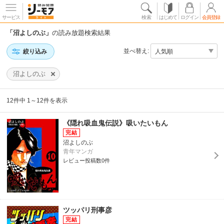
サービス
検索
はじめて
ログイン
会員登録
「沼よしのぶ」
の読み放題検索結果
並べ替え:
絞り込み
沼よしのぶ
12件中 1～12件を表示
《隠れ吸血鬼伝説》吸いたいもん
沼よしのぶ
青年マンガ
レビュー投稿数0件
ツッパリ刑事彦