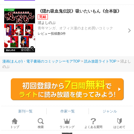
《隠れ吸血鬼伝説》吸いたいもん《合本版》
沼よしのぶ
青年マンガ、オフィス漫のまとめ買いコミック
レビュー投稿数0件
漫画(まんが)・電子書籍のコミックシーモアTOP
読み放題ライトTOP
沼よし
のぶ
新刊一覧
作家一覧
ジャンル
トップ
検索
ランキング
よくある質問
はじめて