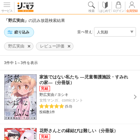
サービス
検索
はじめて
ログイン
会員登録
「野広実由」
の読み放題検索結果
並べ替え:
絞り込み
野広実由
レビュー評価
3件中 1～3件を表示
家族ではない私たち ―児童養護施設・すみれ
の家―（分冊版）
野広実由 / ヨシキ
女性マンガ、comicタント
(5.0)
投稿数1件
花野さんとの縁結びは難しい（分冊版）