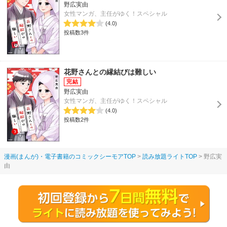
野広実由
女性マンガ、主任がゆく！スペシャル
(4.0)
投稿数3件
花野さんとの縁結びは難しい
野広実由
女性マンガ、主任がゆく！スペシャル
(4.0)
投稿数2件
漫画(まんが)・電子書籍のコミックシーモアTOP
読み放題ライトTOP
野広実
由