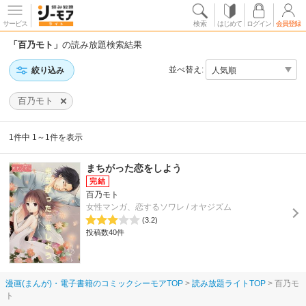
サービス
検索
はじめて
ログイン
会員登録
「百乃モト」
の読み放題検索結果
並べ替え:
絞り込み
百乃モト
1件中 1～1件を表示
まちがった恋をしよう
百乃モト
女性マンガ、恋するソワレ / オヤジズム
(3.2)
投稿数40件
漫画(まんが)・電子書籍のコミックシーモアTOP
読み放題ライトTOP
百乃モ
ト