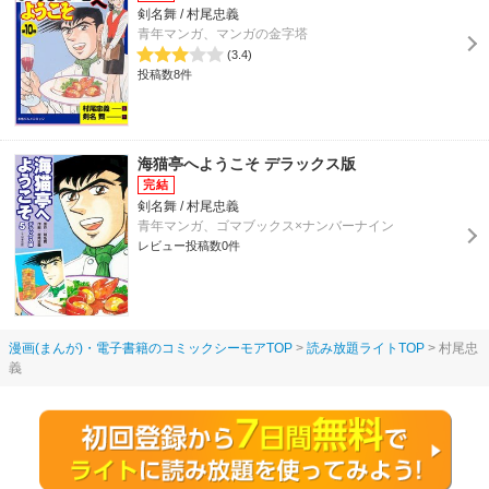
剣名舞 / 村尾忠義
青年マンガ、マンガの金字塔
(3.4)
投稿数8件
海猫亭へようこそ デラックス版
剣名舞 / 村尾忠義
青年マンガ、ゴマブックス×ナンバーナイン
レビュー投稿数0件
漫画(まんが)・電子書籍のコミックシーモアTOP
読み放題ライトTOP
村尾忠
義