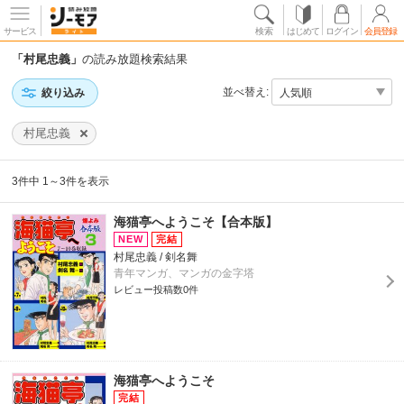
サービス
検索
はじめて
ログイン
会員登録
「村尾忠義」
の読み放題検索結果
並べ替え:
絞り込み
村尾忠義
3件中 1～3件を表示
海猫亭へようこそ【合本版】
村尾忠義 / 剣名舞
青年マンガ、マンガの金字塔
レビュー投稿数0件
海猫亭へようこそ