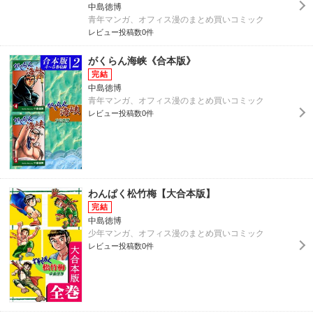
中島徳博
青年マンガ、オフィス漫のまとめ買いコミック
レビュー投稿数0件
がくらん海峡《合本版》
中島徳博
青年マンガ、オフィス漫のまとめ買いコミック
レビュー投稿数0件
わんぱく松竹梅【大合本版】
中島徳博
少年マンガ、オフィス漫のまとめ買いコミック
レビュー投稿数0件