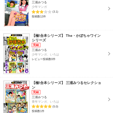
三浦みつる
少年マンガ
(3.1)
投稿数12件
【極!合本シリーズ】 The・かぼちゃワイン
シリーズ
三浦みつる
少年マンガ、いろは
レビュー投稿数0件
【極!合本シリーズ】 三浦みつるセレクショ
ン
三浦みつる
青年マンガ、いろは
(5.0)
投稿数1件