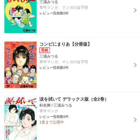
三浦みつる
青年マンガ、マンガの金字塔
レビュー投稿数0件
コンビにまりあ【分冊版】
三浦みつる
青年マンガ、マンガの金字塔
レビュー投稿数0件
涙を拭いて デラックス版（全2巻）
剣名舞 / 三浦みつる
青年マンガ
レビュー投稿数0件
1巻まで公開中