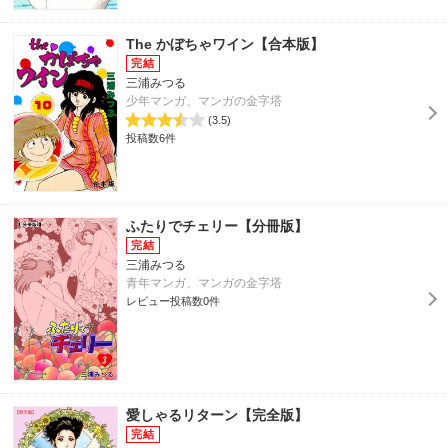
The かぼちゃワイン【合本版】
三浦みつる
少年マンガ、マンガの金字塔
(3.5)
投稿数6件
ふたりでチェリー【分冊版】
三浦みつる
青年マンガ、マンガの金字塔
レビュー投稿数0件
愛しゃるリターン【完全版】