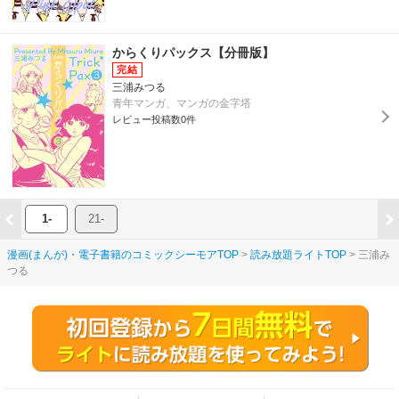
からくりパックス【分冊版】
三浦みつる
青年マンガ、マンガの金字塔
レビュー投稿数0件
1-
21-
漫画(まんが)・電子書籍のコミックシーモアTOP
読み放題ライトTOP
三浦み
つる