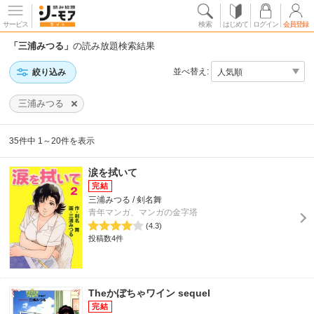
サービス
検索
はじめて
ログイン
会員登録
「三浦みつる」
の読み放題検索結果
並べ替え:
絞り込み
三浦みつる
35件中 1～20件を表示
涙を拭いて
三浦みつる / 剣名舞
青年マンガ、マンガの金字塔
(4.3)
投稿数4件
Theかぼちゃワイン sequel