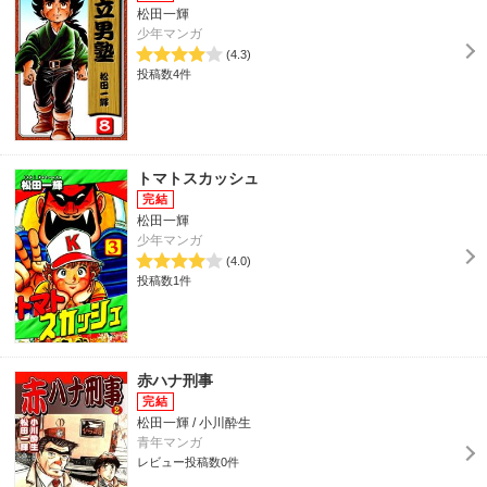
松田一輝
少年マンガ
(4.3)
投稿数4件
トマトスカッシュ
松田一輝
少年マンガ
(4.0)
投稿数1件
赤ハナ刑事
松田一輝 / 小川酔生
青年マンガ
レビュー投稿数0件