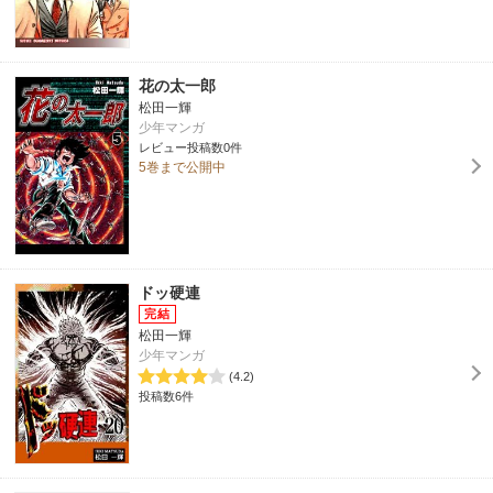
花の太一郎
松田一輝
少年マンガ
レビュー投稿数0件
5巻まで公開中
ドッ硬連
松田一輝
少年マンガ
(4.2)
投稿数6件