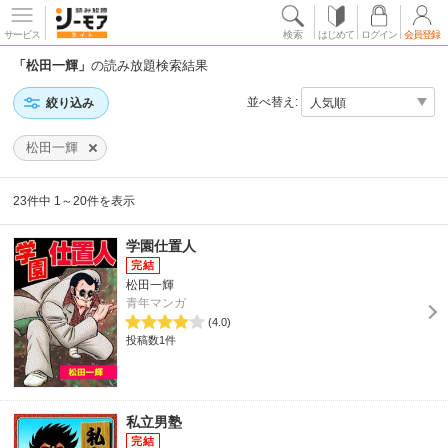
サービス
検索
はじめて
ログイン
会員登録
「松田一輝」
の読み放題検索結果
並べ替え:
絞り込み
松田一輝
23件中 1～20件を表示
学園仕置人
松田一輝
青年マンガ
(4.0)
投稿数1件
私立男塾