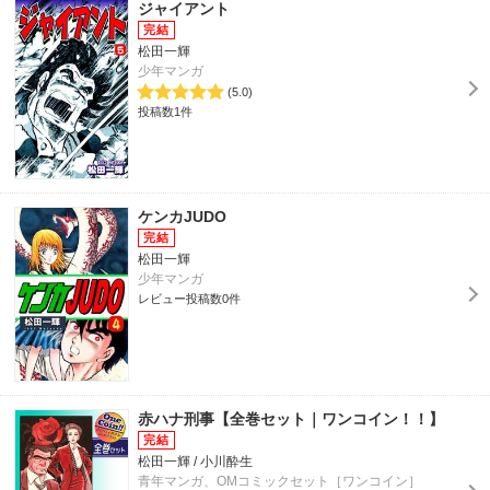
ジャイアント
松田一輝
少年マンガ
(5.0)
投稿数1件
ケンカJUDO
松田一輝
少年マンガ
レビュー投稿数0件
赤ハナ刑事【全巻セット｜ワンコイン！！】
松田一輝 / 小川酔生
青年マンガ、OMコミックセット［ワンコイン］