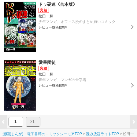
ドッ硬連《合本版》
松田一輝
少年マンガ、オフィス漫のまとめ買いコミック
レビュー投稿数0件
愛星団徒
松田一輝
青年マンガ、マンガの金字塔
レビュー投稿数0件
1-
21-
漫画(まんが)・電子書籍のコミックシーモアTOP
読み放題ライトTOP
松田一