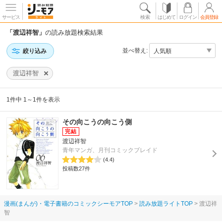
サービス
検索
はじめて
ログイン
会員登録
「渡辺祥智」
の読み放題検索結果
並べ替え:
絞り込み
渡辺祥智
1件中 1～1件を表示
その向こうの向こう側
渡辺祥智
青年マンガ、月刊コミックブレイド
(4.4)
投稿数27件
漫画(まんが)・電子書籍のコミックシーモアTOP
読み放題ライトTOP
渡辺祥
智