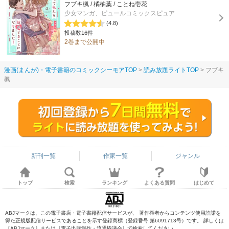
フブキ楓 / 橘柚葉 / ことね壱花
少女マンガ、ピュールコミックスピュア
(4.8)
投稿数16件
2巻まで公開中
漫画(まんが)・電子書籍のコミックシーモアTOP
読み放題ライトTOP
フブキ
楓
新刊一覧
作家一覧
ジャンル
トップ
検索
ランキング
よくある質問
はじめて
ABJマークは、この電子書店・電子書籍配信サービスが、 著作権者からコンテンツ使用許諾を
得た正規版配信サービスであることを示す登録商標（登録番号 第6091713号）です。 詳しくは
［ABJマーク］または［電子出版制作・流通協議会］で検索してください。