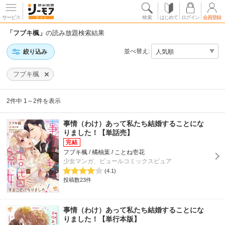
サービス
検索
はじめて
ログイン
会員登録
「フブキ楓」
の読み放題検索結果
並べ替え:
絞り込み
フブキ楓
2件中 1～2件を表示
事情（わけ）あって私たち結婚することにな
りました！【単話売】
フブキ楓 / 橘柚葉 / ことね壱花
少女マンガ、ピュールコミックスピュア
(4.1)
投稿数23件
事情（わけ）あって私たち結婚することにな
りました！【単行本版】