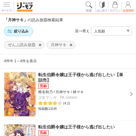
サービス
検索
はじめて
ログイン
会員登録
「月神サキ」
の読み放題検索結果
並べ替え:
絞り込み
ぜんぶ読み放題
月神サキ
4件中 1～4件を表示
転生伯爵令嬢は王子様から逃げ出したい【単
話売】
椎名秋乃 / 月神サキ / 林マキ
少女マンガ、FK comics
(4.2)
投稿数131件
転生伯爵令嬢は王子様から逃げ出したい