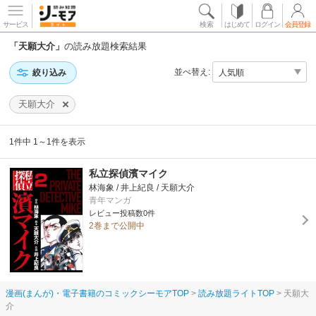
サービス
検索
はじめて
ログイン
会員登録
「天願大介」
の読み放題検索結果
並べ替え:
絞り込み
天願大介
1件中 1～1件を表示
私立探偵濱マイク
林海象 / 井上紀良 / 天願大介
青年マンガ
レビュー投稿数0件
2巻まで公開中
漫画(まんが)・電子書籍のコミックシーモアTOP
読み放題ライトTOP
天願大
介