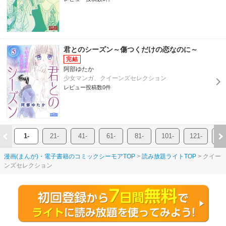
君とのシーズン～傷つくだけの恋なのに～
阿部ゆたか
少女マンガ、クイーンズセレクション
レビュー投稿数0件
1-
21-
41-
61-
81-
101-
121-
14
漫画(まんが)・電子書籍のコミックシーモアTOP
読み放題ライトTOP
クイー
ンズセレクション