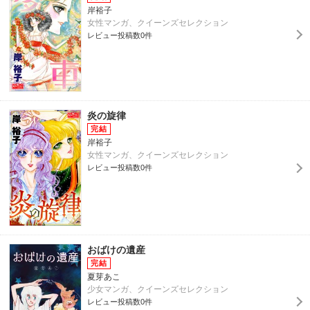
岸裕子
女性マンガ、クイーンズセレクション
レビュー投稿数0件
炎の旋律
岸裕子
女性マンガ、クイーンズセレクション
レビュー投稿数0件
おばけの遺産
夏芽あこ
少女マンガ、クイーンズセレクション
レビュー投稿数0件