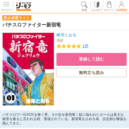
サービス
検索
はじめて
ログイン
会員登録
読み放題ライト
パチスロファイター新宿竜
峰岸とおる
完結
1件
登録して読む
無料立ち読み
パチスロで一日20万を稼ぐ男。その名を新宿竜！奴に狙われたホールは甚大な
被害を被ると言われる程、警戒されている。新宿竜を止める為、設定師が勝負を
挑んできた。