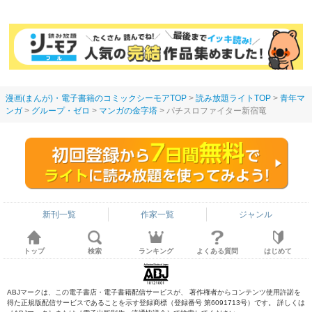
す！～玉の輿は死亡フラグ
のに。
つき
なので、落ちこぼれを婿に
します～
漫画(まんが)・電子書籍のコミックシーモアTOP
読み放題ライトTOP
青年マ
ンガ
グループ・ゼロ
マンガの金字塔
パチスロファイター新宿竜
新刊一覧
作家一覧
ジャンル
トップ
検索
ランキング
よくある質問
はじめて
ABJマークは、この電子書店・電子書籍配信サービスが、 著作権者からコンテンツ使用許諾を
得た正規版配信サービスであることを示す登録商標（登録番号 第6091713号）です。 詳しくは