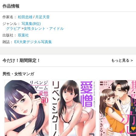
作品情報
作家名：
松田忠雄
/
月足天音
ジャンル：
写真集(8位)
グラビア
>
女性タレント・アイドル
出版社：
双葉社
雑誌：
EX大衆デジタル写真集
今だけ！期間限定！
もっと見る
男性・女性マンガ