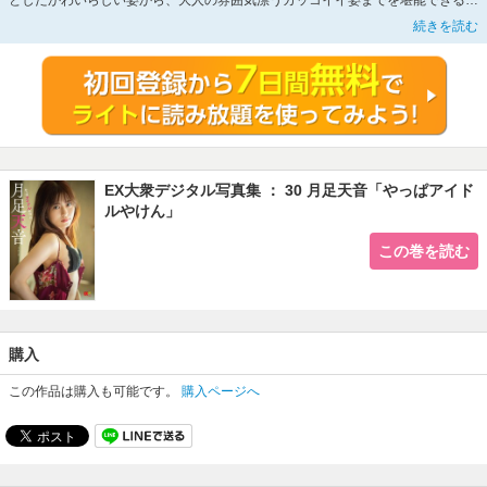
としたかわいらしい姿から、大人の雰囲気漂うカッコイイ姿までを堪能できる、
天音ちゃんの“一番かわいいところ”を68ページの大ボリュームで公開!!
続きを読む
※この商品は固定レイアウトで作成されており、タブレットなど大きいディスプ
レイを備えた端末で読むことに適しています。また、文字列のハイライトや検
索、辞書の参照、引用などの機能が使用できません。
EX大衆デジタル写真集 ： 30 月足天音「やっぱアイド
ルやけん」
この巻を読む
購入
この作品は購入も可能です。
購入ページへ