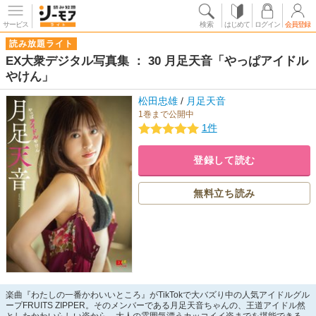
サービス
検索
はじめて
ログイン
会員登録
読み放題ライト
EX大衆デジタル写真集 ： 30 月足天音「やっぱアイドル
やけん」
松田忠雄
/
月足天音
1巻まで公開中
1件
登録して読む
無料立ち読み
楽曲『わたしの一番かわいいところ』がTikTokで大バズり中の人気アイドルグル
ープFRUITS ZIPPER。そのメンバーである月足天音ちゃんの、王道アイドル然