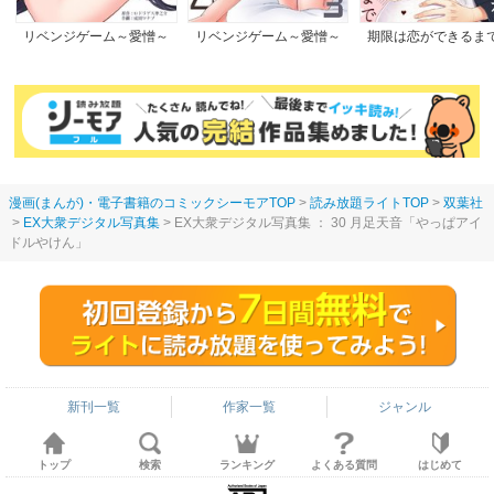
リベンジゲーム～愛憎～
リベンジゲーム～愛憎～
期限は恋ができるま
【電子限定単行本】
漫画(まんが)・電子書籍のコミックシーモアTOP
読み放題ライトTOP
双葉社
EX大衆デジタル写真集
EX大衆デジタル写真集 ： 30 月足天音「やっぱアイ
ドルやけん」
新刊一覧
作家一覧
ジャンル
トップ
検索
ランキング
よくある質問
はじめて