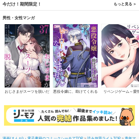
今だけ！期間限定！
もっと見る
男性・女性マンガ
おじさまがスーツを脱いだ
悪役令嬢に、助けてくれる
リベンジゲーム～愛
なら
ヒーローなんていません
【完全版】
漫画(まんが)・電子書籍のコミックシーモアTOP
読み放題ライトTOP
青年マ