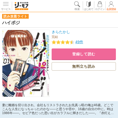
サービス
検索
はじめて
ログイン
会員登録
読み放題ライト
ハイポジ
きらたかし
完結
49件
登録して読む
無料立ち読み
妻に離婚を切り出され、会社もリストラされたお先真っ暗の俺は46歳。どこで
こんな人生になっちゃったのかな――と思うや否や、16歳の自分の中に。時は
1986年――。セピア色だった思い出がカラフルに輝きだした――。『赤灯えれ
じい』『ケッチン』『凸凹 DEKOBOKO』を放ってきた青春マンガの名手が贈る