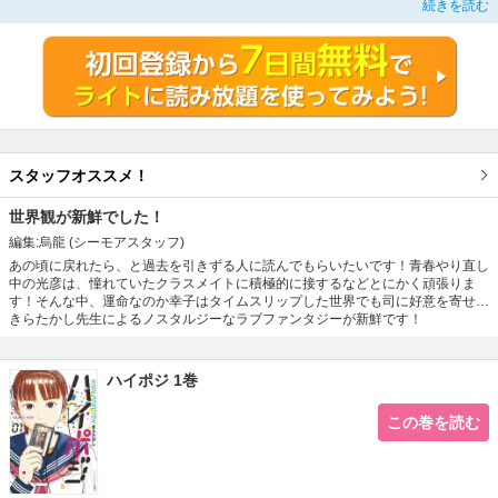
続きを読む
新たな物語、始動!!
スタッフオススメ！
世界観が新鮮でした！
編集:烏龍
(シーモアスタッフ)
あの頃に戻れたら、と過去を引きずる人に読んでもらいたいです！青春やり直し
中の光彦は、憧れていたクラスメイトに積極的に接するなどとにかく頑張りま
す！そんな中、運命なのか幸子はタイムスリップした世界でも司に好意を寄せ…
きらたかし先生によるノスタルジーなラブファンタジーが新鮮です！
ハイポジ 1巻
この巻を読む