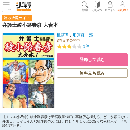
サービス
検索
はじめて
ログイン
会員登録
読み放題ライト
弁護士綾小路春彦 大合本
梶研吾
/
那須輝一郎
3巻まで公開中
3件
登録して読む
無料立ち読み
【１～４巻収録】綾小路春彦は新宿歌舞伎町に事務所を構える、どこか頼りない
弁護士。しかしそんな綾小路の元には、同じくちょっと訳ありな依頼人が日々相
談に訪れる。