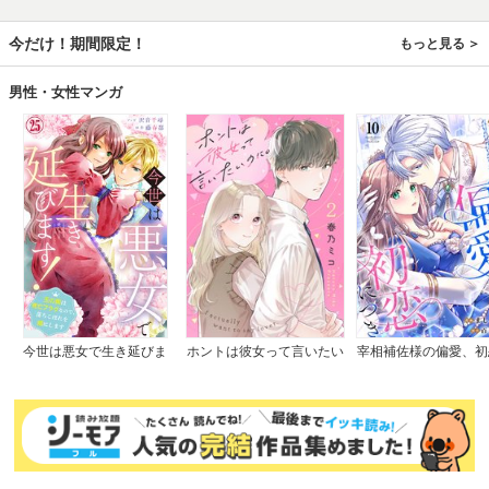
今だけ！期間限定！
もっと見る
男性・女性マンガ
今世は悪女で生き延びま
ホントは彼女って言いたい
宰相補佐様の偏愛、初
す！～玉の輿は死亡フラグ
のに。
つき
なので、落ちこぼれを婿に
します～