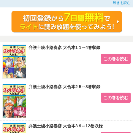
レイプ事件として女性を訴えたい女性、お腹に子を宿し、遺産相続に名乗りでた
続きを読む
愛人、それぞれが離婚を訴えてくる夫婦・・・
法の下に、これらを解決へと導いていく綾小路だったが、それぞれ意外な結末を
迎えることに…！！
那須輝一郎が送る、新宿ストーリー物の原点とも言える作品が、電子書籍として
再び帰って来る！
弁護士綾小路春彦 大合本1 1～4巻収録
この巻を読む
弁護士綾小路春彦 大合本2 5～8巻収録
この巻を読む
弁護士綾小路春彦 大合本3 9～12巻収録