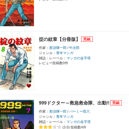
掟の紋章【分冊版】
作家：
那須輝一郎
/
牛次郎
ジャンル：
青年マンガ
雑誌・レーベル：
マンガの金字塔
レビュー投稿数0件
999ドクター～救急救命隊、出動!!
作家：
那須輝一郎
/
バーミー双六
ジャンル：
青年マンガ
雑誌・レーベル：
マンガの金字塔
(3.0)
投稿数4件