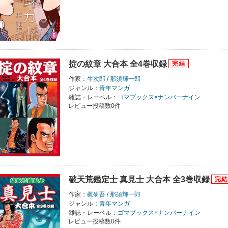
掟の紋章 大合本 全4巻収録
作家：
牛次郎
/
那須輝一郎
ジャンル：
青年マンガ
雑誌・レーベル：
ゴマブックス×ナンバーナイン
レビュー投稿数0件
破天荒鑑定士 真見士 大合本 全3巻収録
作家：
梶研吾
/
那須輝一郎
ジャンル：
青年マンガ
雑誌・レーベル：
ゴマブックス×ナンバーナイン
レビュー投稿数0件