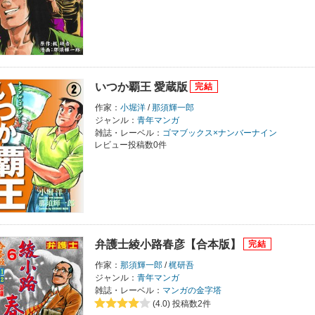
いつか覇王 愛蔵版
作家：
小堀洋
/
那須輝一郎
ジャンル：
青年マンガ
雑誌・レーベル：
ゴマブックス×ナンバーナイン
レビュー投稿数0件
弁護士綾小路春彦【合本版】
作家：
那須輝一郎
/
梶研吾
ジャンル：
青年マンガ
雑誌・レーベル：
マンガの金字塔
(4.0)
投稿数2件