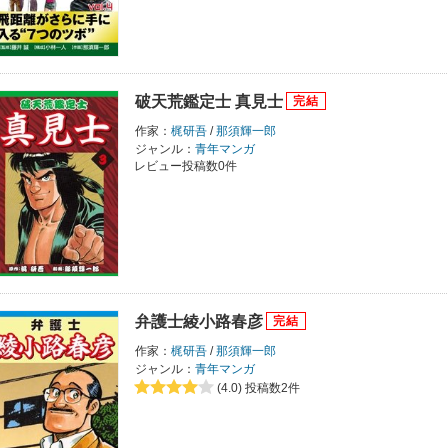
破天荒鑑定士 真見士
作家：
梶研吾
/
那須輝一郎
ジャンル：
青年マンガ
レビュー投稿数0件
弁護士綾小路春彦
作家：
梶研吾
/
那須輝一郎
ジャンル：
青年マンガ
(4.0)
投稿数2件