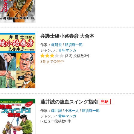
弁護士綾小路春彦 大合本
作家：
梶研吾
/
那須輝一郎
ジャンル：
青年マンガ
(3.3)
投稿数3件
3巻まで公開中
藤井誠の熱血スイング指南
作家：
藤井誠
/
小林一人
/
那須輝一郎
ジャンル：
青年マンガ
レビュー投稿数0件