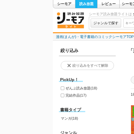
シーモア
読み放題
レビュー
シーモ
シーモア読み放題ライトは
ジャンルで探す
漫画(まんが)・電子書籍のコミックシーモアTOP
絞り込み
「
絞り込みをすべて解除
PickUp！
ぜんぶ読み放題
(18)
1
完結作品
(17)
書籍タイプ
マンガ(18)
ジャンル