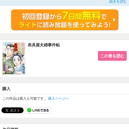
続きを読む
そんなある日、卯乃と夫婦約束をしている与四造が儲け話を持ってくる。その内
容は、千香のかつての身分を利用して武家を相手に金儲けをしようというもの
で…。そのほか、一枚の掛け軸に秘められた哀しき過去「花籠にいっぱいの」、
斎之介に浮気疑惑が浮上して⁉「隠しごと」、香具屋の女将・妙の憂いが気がか
りな千香は…「聞こえてくるのは」、仕事先で出会った親子の不運な縁を描く
「めぐりあわせ」を収録。
表具屋夫婦事件帖
この巻を読む
購入
この作品は購入も可能です。
購入ページへ