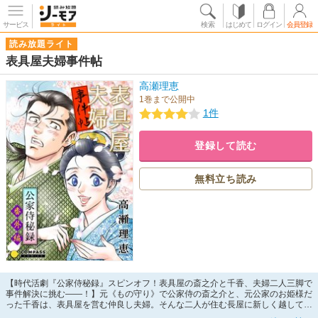
サービス
検索
はじめて
ログイン
会員登録
読み放題ライト
表具屋夫婦事件帖
高瀬理恵
1巻まで公開中
1件
登録して読む
無料立ち読み
【時代活劇『公家侍秘録』スピンオフ！表具屋の斎之介と千香、夫婦二人三脚で
事件解決に挑む――！】元《もの守り》で公家侍の斎之介と、元公家のお姫様だ
った千香は、表具屋を営む仲良し夫婦。そんな二人が住む長屋に新しく越してき
た扇子絵描きの女・卯乃は、暗い性格から千香以外の住民から避けられていた。