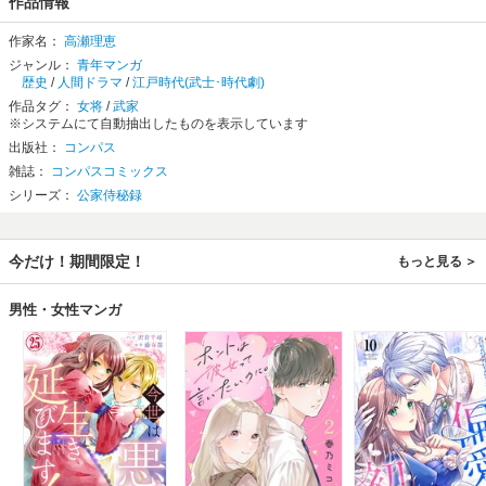
作品情報
作家名：
高瀬理恵
ジャンル：
青年マンガ
歴史
/
人間ドラマ
/
江戸時代(武士･時代劇)
作品タグ：
女将
/
武家
※システムにて自動抽出したものを表示しています
出版社：
コンパス
雑誌：
コンパスコミックス
シリーズ：
公家侍秘録
今だけ！期間限定！
もっと見る
男性・女性マンガ