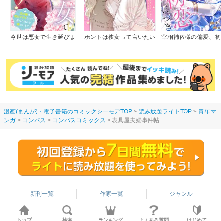
今世は悪女で生き延びま
ホントは彼女って言いたい
宰相補佐様の偏愛、初
す！～玉の輿は死亡フラグ
のに。
つき
なので、落ちこぼれを婿に
します～
漫画(まんが)・電子書籍のコミックシーモアTOP
読み放題ライトTOP
青年マ
ンガ
コンパス
コンパスコミックス
表具屋夫婦事件帖
新刊一覧
作家一覧
ジャンル
トップ
検索
ランキング
よくある質問
はじめて