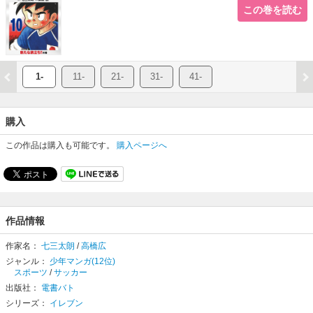
この巻を読む
1-
11-
21-
31-
41-
購入
この作品は購入も可能です。
購入ページへ
作品情報
作家名：
七三太朗
/
高橋広
ジャンル：
少年マンガ(12位)
スポーツ
/
サッカー
出版社：
電書バト
シリーズ：
イレブン