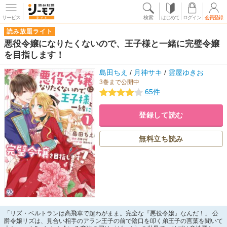
サービス
検索
はじめて
ログイン
会員登録
読み放題ライト
悪役令嬢になりたくないので、王子様と一緒に完璧令嬢
を目指します！
島田ちえ
/
月神サキ
/
雲屋ゆきお
3巻まで公開中
65件
登録して読む
無料立ち読み
「リズ・ベルトランは高飛車で超わがまま。完全な『悪役令嬢』なんだ！」 公
爵令嬢リズは、見合い相手のアラン王子の前で陰口を叩く弟王子の言葉を聞いて