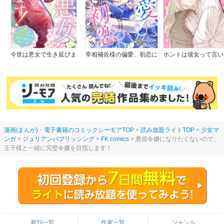
今世は悪女で生き延びま
宰相補佐様の偏愛、初恋に
ホントは彼女って言い
す！～玉の輿は死亡フラグ
つき
のに。
なので、落ちこぼれを婿に
します～
漫画(まんが)・電子書籍のコミックシーモアTOP
読み放題ライトTOP
少女マ
ンガ
ジュリアンパブリッシング
FK comics
悪役令嬢になりたくないので、
王子様と一緒に完璧令嬢を目指します！
新刊一覧
作家一覧
ジャンル