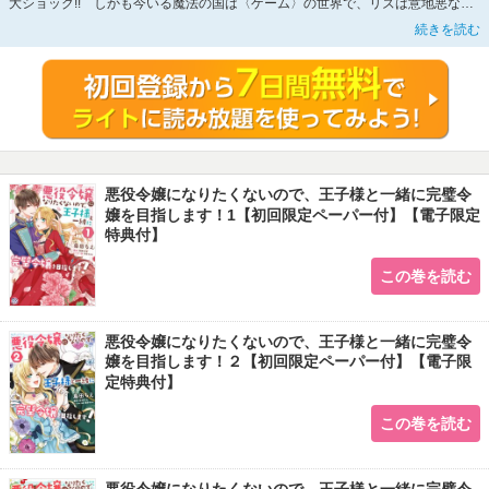
大ショック!! しかも今いる魔法の国は〈ゲーム〉の世界で、リズは意地悪な
〈キャラ設定〉のために最後はアランに婚約破棄されてしまうらしい。心折れま
続きを読む
くりのところをアランに見つかり、慰められて……。「悪役令嬢にならないよ
う、僕が協力してあげる」リズは別れる運命の王子から、なぜか甘々な指導を受
けることに!?
コミックシーモア『電子コミック大賞2020』ラノベ部門受賞作、ついにコミッ
クス発売！
悪役令嬢になりたくないので、王子様と一緒に完璧令
嬢を目指します！1【初回限定ペーパー付】【電子限定
特典付】
この巻を読む
悪役令嬢になりたくないので、王子様と一緒に完璧令
嬢を目指します！２【初回限定ペーパー付】【電子限
定特典付】
この巻を読む
悪役令嬢になりたくないので、王子様と一緒に完璧令