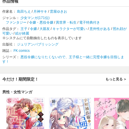
作品情報
作家名：
島田ちえ
/
月神サキ
/
雲屋ゆきお
ジャンル：
少女マンガ(171位)
ファンタジー
/
令嬢・悪役令嬢
/
異世界・転生
/
電子特典付き
作品タグ：
王子
/
令嬢
/
大親友
/
キャラクターが可愛い
/
意外性がある
/
照れ顔が
可愛い
/
絵が綺麗
※システムにて自動抽出したものを表示しています
出版社：
ジュリアンパブリッシング
雑誌：
FK comics
シリーズ：
悪役令嬢になりたくないので、王子様と一緒に完璧令嬢を目指しま
す！
今だけ！期間限定！
もっと見る
男性・女性マンガ