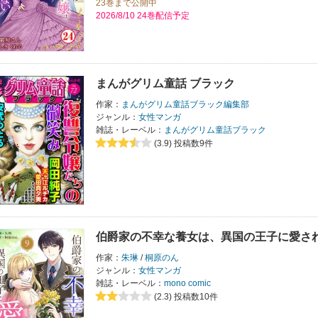
23巻まで公開中
2026/8/10 24巻配信予定
まんがグリム童話 ブラック
作家：
まんがグリム童話ブラック編集部
ジャンル：
女性マンガ
雑誌・レーベル：
まんがグリム童話ブラック
(3.9)
投稿数9件
伯爵家の不幸な養女は、異国の王子に愛さ
作家：
朱琳
/
桐原のん
ジャンル：
女性マンガ
雑誌・レーベル：
mono comic
(2.3)
投稿数10件