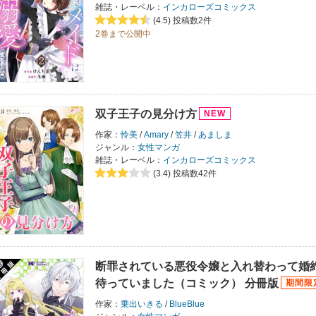
雑誌・レーベル：
インカローズコミックス
(4.5)
投稿数2件
2巻まで公開中
双子王子の見分け方
作家：
怜美
/
Amary
/
笠井
/
あましま
ジャンル：
女性マンガ
雑誌・レーベル：
インカローズコミックス
(3.4)
投稿数42件
断罪されている悪役令嬢と入れ替わって婚
待っていました（コミック） 分冊版
作家：
乗出いきる
/
BlueBlue