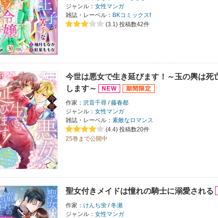
ジャンル：
女性マンガ
雑誌・レーベル：
BKコミックスf
(3.1)
投稿数42件
今世は悪女で生き延びます！～玉の輿は死
します～
作家：
沢音千尋
/
藤春都
ジャンル：
女性マンガ
雑誌・レーベル：
素敵なロマンス
(4.4)
投稿数20件
25巻まで公開中
聖女付きメイドは憧れの騎士に溺愛される
作家：
けんち蛍
/
冬瀬
ジャンル：
女性マンガ