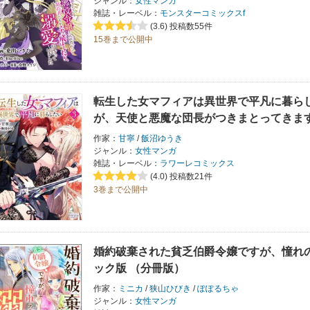
ジャンル：
女性マンガ
雑誌・レーベル：
モンスターコミックスf
(3.6)
投稿数55件
15巻まで公開中
転生した女マフィアは異世界で平凡に暮ら
が、天使と悪魔な団長がつきまとってきま
作家：
甘寧
/
飯沼ゆうき
ジャンル：
女性マンガ
雑誌・レーベル：
ラワーレコミックス
(4.0)
投稿数21件
3巻まで公開中
婚約破棄された貧乏伯爵令嬢ですが、憧れ
ック版 （分冊版）
作家：
ミニカ
/
狭山ひびき
/
ぽぽるちゃ
ジャンル：
女性マンガ