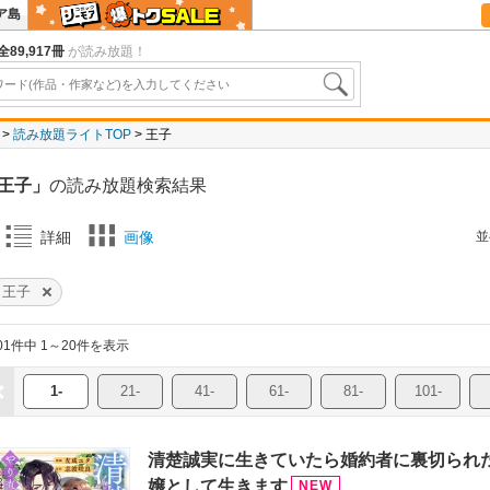
ア島
全89,917冊
が読み放題！
読み放題ライトTOP
王子
王子」
の読み放題検索結果
並
詳細
画像
王子
01件中 1～20件を表示
1-
21-
41-
61-
81-
101-
清楚誠実に生きていたら婚約者に裏切られ
嬢として生きます