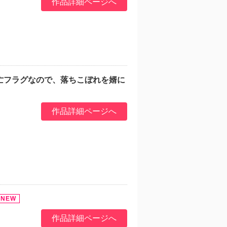
作品詳細ページへ
亡フラグなので、落ちこぼれを婿に
作品詳細ページへ
作品詳細ページへ