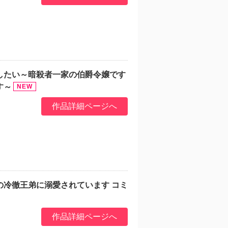
したい～暗殺者一家の伯爵令嬢です
す～
作品詳細ページへ
の冷徹王弟に溺愛されています コミ
作品詳細ページへ