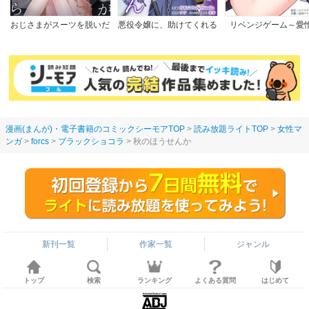
おじさまがスーツを脱いだ
悪役令嬢に、助けてくれる
リベンジゲーム～愛
なら
ヒーローなんていません
【完全版】
漫画(まんが)・電子書籍のコミックシーモアTOP
読み放題ライトTOP
女性マ
ンガ
forcs
ブラックショコラ
秋のほうせんか
新刊一覧
作家一覧
ジャンル
トップ
検索
ランキング
よくある質問
はじめて