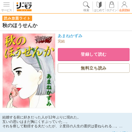
サービス
検索
はじめて
ログイン
会員登録
読み放題ライト
秋のほうせんか
あまねかずみ
完結
登録して読む
無料立ち読み
結婚する前に好きだった人が12年ぶりに現れた。
互いの思いはまだ胸にくすぶっていた…。
それを察して動揺する夫だったが、２度目の人生の選択は委ねられる…。
果たして、男への思いと12年築いた家族への思い…重いのはどっち？