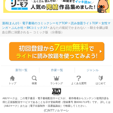
漫画(まんが)・電子書籍のコミックシーモアTOP
読み放題ライトTOP
女性マ
ンガ
ぶんか社
BKコミックスf
あなたの寵妃でかまわない ～騎士令嬢は吸
血公爵に溺愛される～ コミック版 （分冊版）
新刊一覧
作家一覧
ジャンル
トップ
検索
ランキング
よくある質問
はじめて
ABJマークは、この電子書店・電子書籍配信サービスが、 著作権者からコンテンツ使用許諾を
得た正規版配信サービスであることを示す登録商標（登録番号 第6091713号）です。 詳しくは
［ABJマーク］または［電子出版制作・流通協議会］で検索してください。
(C)NTTソルマーレ