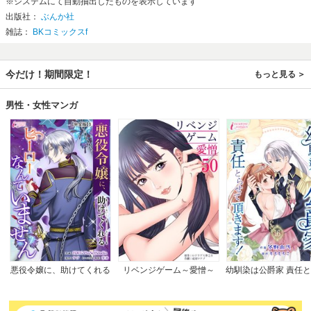
※システムにて自動抽出したものを表示しています
出版社：
ぶんか社
雑誌：
BKコミックスf
今だけ！期間限定！
もっと見る
男性・女性マンガ
悪役令嬢に、助けてくれる
リベンジゲーム～愛憎～
幼馴染は公爵家 責任
ヒーローなんていません
て頂きます！
【完全版】