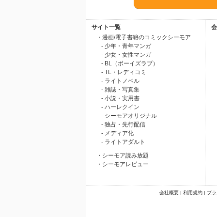
サイト一覧
会
・漫画/電子書籍のコミックシーモア
- 少年・青年マンガ
- 少女・女性マンガ
- BL（ボーイズラブ）
- TL・レディコミ
- ライトノベル
- 雑誌・写真集
- 小説・実用書
- ハーレクイン
- シーモアオリジナル
- 独占・先行配信
- メディア化
- ライトアダルト
・シーモア読み放題
・シーモアレビュー
会社概要
|
利用規約
|
プラ