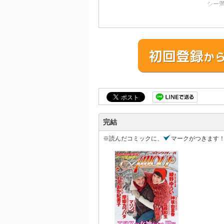
シー
プ】
匹の
／キ
ラブ
シ」
完結
※読んだコミックに、
マークがつきます