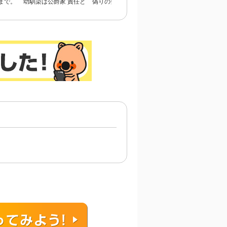
まで。
幼馴染は公爵家 責任と
偽りの整形ブス、愛され
恋のあかし
らせて頂きます！
女子に地獄の復讐～いじ
め、毒親、マウント女に
人生リベンジ【単行本】