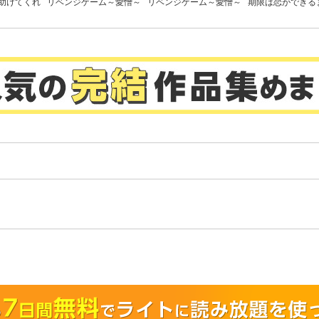
助けてくれ
リベンジゲーム～愛憎～
リベンジゲーム～愛憎～
期限は恋ができる
んていませ
【電子限定単行本】
全版】
。