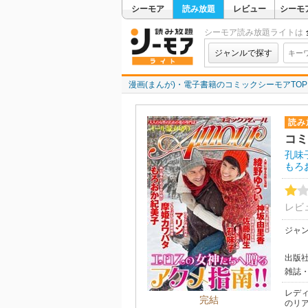
シーモア
読み放題
レビュー
シーモ
シーモア読み放題ライトは
ジャンルで探す
漫画(まんが)・電子書籍のコミックシーモアTOP
読み
コミ
孔味
もろ
レビ
ジャ
出版
雑誌
レディ
完結
のリ