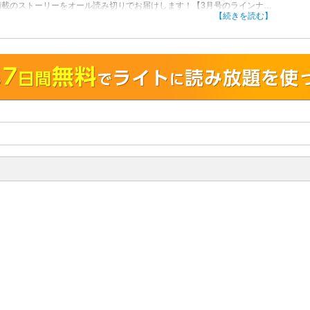
満載のストーリーをオール読み切りでお届けします！【3月号のラインナッ
忘れられない魔性の女が男を再び締め付ける「狂愛の淫夢」（孔味子）／2
【続きを読む】
愛玩ペットとのアクメ生活「ペットの飼い主はじめました」（琴川鈴音）
ャバクラから風俗に堕ちてもあの男への恋心は揺るがない「ピュアネス・
」（岸本加奈子）／見知らぬ男に抱かれて感じる私の躯…「淫乱なワタ
（佐藤
！