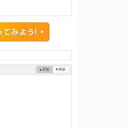
▲昇順
▼降順