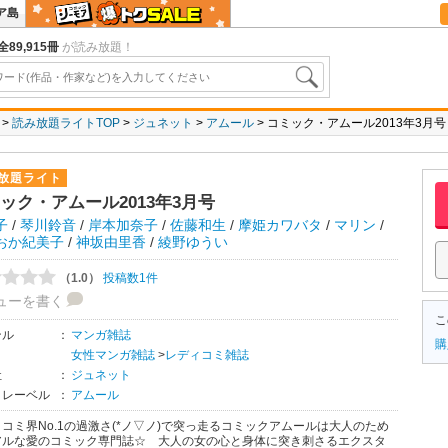
ア島
全89,915冊
が読み放題！
読み放題ライトTOP
ジュネット
アムール
コミック・アムール2013年3月号
放題ライト
ック・アムール2013年3月号
子
/
琴川鈴音
/
岸本加奈子
/
佐藤和生
/
摩姫カワバタ
/
マリン
/
おか紀美子
/
神坂由里香
/
綾野ゆうい
（1.0）
投稿数1件
ューを書く
こ
ンル
：
マンガ雑誌
購
女性マンガ雑誌
>
レディコミ雑誌
社
：
ジュネット
・レーベル
：
アムール
コミ界No.1の過激さ(*ノ▽ノ)で突っ走るコミックアムールは大人のため
アルな愛のコミック専門誌☆ 大人の女の心と身体に突き刺さるエクスタ