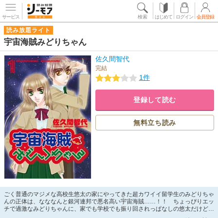
サービス
検索
はじめて
ログイン
会員登録
読み放題ライト
宇宙海賊みどりちゃん
佐久間智代
完結
1件
登録して読む
無料立ち読み
ごく普通のマジメな高校生悠太の家にやってきた超カワイイ留学生のみどりちゃ
んの正体は、なななんと銀河連邦で悪名高い宇宙海賊……！！ ちょっぴりエッ
チで過激なみどりちゃんに、家でも学校でも振り回されっぱなしの悠太だけど
――…！？ みどりちゃんと悠太のDOKI×DOKIフシギ同居ライフ☆ キューテ