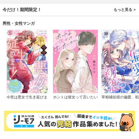
今だけ！期間限定！
もっと見る
男性・女性マンガ
今世は悪女で生き延びま
ホントは彼女って言いたい
宰相補佐様の偏愛、初
す！～玉の輿は死亡フラグ
のに。
つき
なので、落ちこぼれを婿に
します～