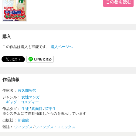
この巻を読む
購入
この作品は購入も可能です。
購入ページへ
作品情報
作家名：
佐久間智代
ジャンル：
女性マンガ
ギャグ・コメディー
作品タグ：
生徒
/
真面目
/
留学生
※システムにて自動抽出したものを表示しています
出版社：
新書館
雑誌：
ウィングス
/
ウィングス・コミックス