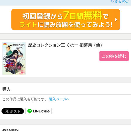
続きを読む
城へ送り込むが、初芽が立ち塞がる。関ヶ原の戦いを控え、家康が送り込んだ忍
びの者とくの一・初芽の暗闘が始まる。 【くの一 初芽局】・【大奥悲恋物
語 禁断の愛［絵島・生島］】・【〈日本の怪談〉番町更屋敷】の3作品収録！
歴史コレクション三 くの一 初芽局（他）
この巻を読む
購入
この作品は購入も可能です。
購入ページへ
作品情報