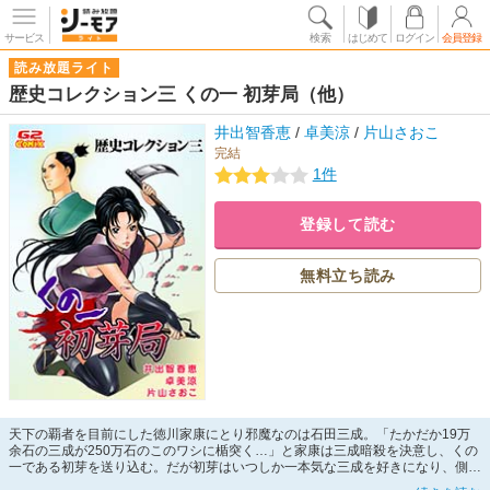
サービス
検索
はじめて
ログイン
会員登録
読み放題ライト
歴史コレクション三 くの一 初芽局（他）
井出智香恵
/
卓美涼
/
片山さおこ
完結
1件
登録して読む
無料立ち読み
天下の覇者を目前にした徳川家康にとり邪魔なのは石田三成。「たかだか19万
余石の三成が250万石のこのワシに楯突く…」と家康は三成暗殺を決意し、くの
一である初芽を送り込む。だが初芽はいつしか一本気な三成を好きになり、側
室、初芽局となる。それを知った家康は新たな暗殺者を三成の居城である佐和山