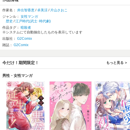
作家名：
井出智香恵
/
卓美涼
/
片山さおこ
ジャンル：
女性マンガ
歴史
/
江戸時代(武士･時代劇)
作品タグ：
暗殺者
※システムにて自動抽出したものを表示しています
出版社：
G2Comix
雑誌：
G2Comix
今だけ！期間限定！
もっと見る
男性・女性マンガ