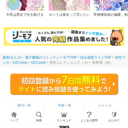
今世は悪女で生き延びま
ホントは彼女って言いたい
宰相補佐様の偏愛、初
す！～玉の輿は死亡フラグ
のに。
つき
なので、落ちこぼれを婿に
します～
漫画(まんが)・電子書籍のコミックシーモアTOP
読み放題ライトTOP
女性マ
ンガ
G2Comix
G2Comix
歴史コレクション三 くの一 初芽局（他）
新刊一覧
作家一覧
ジャンル
トップ
検索
ランキング
よくある質問
はじめて