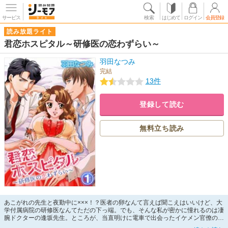
サービス
検索
はじめて
ログイン
会員登録
読み放題ライト
君恋ホスピタル～研修医の恋わずらい～
羽田なつみ
完結
13件
登録して読む
無料立ち読み
あこがれの先生と夜勤中に×××！？医者の卵なんて言えば聞こえはいいけど、大
学付属病院の研修医なんてただの下っ端。でも、そんな私が密かに憧れるのは凄
腕ドクターの逢坂先生。ところが、当直明けに電車で出会ったイケメン官僚の小
野さんに猛烈アプローチされてデートの約束をしてしまい…。どうしよう…わた