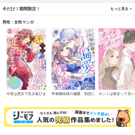
今だけ！期間限定！
もっと見る
男性・女性マンガ
今世は悪女で生き延びま
宰相補佐様の偏愛、初恋に
ホントは彼女って言い
す！～玉の輿は死亡フラグ
つき
のに。
なので、落ちこぼれを婿に
します～