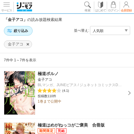
サービス
検索
はじめて
ログイン
会員登録
「金子アコ」
の読み放題検索結果
並べ替え:
絞り込み
金子アコ
7件中 1～7件を表示
極道ポルノ
金子アコ
BLマンガ、JUNEピアス / ジュネットコミックスDX / ジュネットコミックス
(4.1)
投稿数110件
1巻まで公開中
極道はめがねっコがご褒美 合冊版