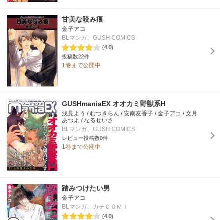
甘美な咬み痕
金子アコ
BLマンガ、GUSH COMICS
(4.0)
投稿数22件
1巻まで公開中
GUSHmaniaEX オオカミ野獣系H
浅見よう / むつきらん / 安南友香子 / 金子アコ / 文月
あつよ / なるせいさ
BLマンガ、GUSH COMICS
レビュー投稿数0件
1巻まで公開中
踏みつけたい男
金子アコ
BLマンガ、カチＣＯＭＩ
(4.0)