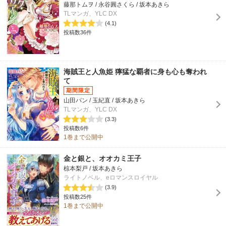
藤那トムヲ / 永谷圓さくら / 坂本あきら
TLマンガ、YLC DX
(4.1)
投稿数36件
海賊王と人魚姫 獰猛な覇者に身も心も奪われ
て
山田パン / 玉紀直 / 坂本あきら
TLマンガ、YLC DX
(3.3)
投稿数6件
1巻まで公開中
金と銀と、オオカミ王子
椋本梨戸 / 坂本あきら
ライトノベル、eロマンスロイヤル
(3.9)
投稿数25件
1巻まで公開中