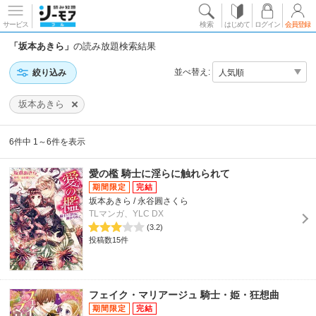
サービス
検索
はじめて
ログイン
会員登録
「坂本あきら」
の読み放題検索結果
並べ替え:
絞り込み
坂本あきら
6件中 1～6件を表示
愛の檻 騎士に淫らに触れられて
坂本あきら / 永谷圓さくら
TLマンガ、YLC DX
(3.2)
投稿数15件
フェイク・マリアージュ 騎士・姫・狂想曲