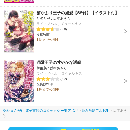
猫かぶり王子の溺愛【SS付】【イラスト付】
芹名りせ / 坂本あきら
ライトノベル、チュールキス
(3.9)
投稿数8件
1巻まで公開中
溺愛王子の甘やかな誘惑
舞姫美 / 坂本あきら
ライトノベル、ロイヤルキス
(3.2)
投稿数21件
1巻まで公開中
漫画(まんが)・電子書籍のコミックシーモアTOP
読み放題フルTOP
坂本あき
ら