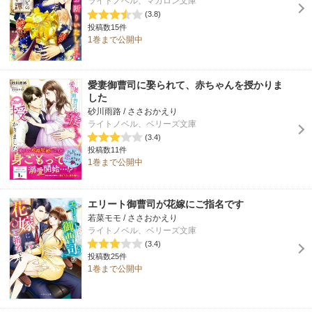
ライトノベル、マカロン文庫
(3.8)
投稿数15件
1巻まで公開中
愛妻御曹司に娶られて、赤ちゃんを授かりま
した
砂川雨路 / ささおかえり
ライトノベル、ベリーズ文庫
(3.4)
投稿数11件
1巻まで公開中
エリート御曹司が花嫁にご指名です
若菜モモ / ささおかえり
ライトノベル、ベリーズ文庫
(3.4)
投稿数25件
1巻まで公開中