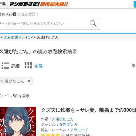
ア島
30,420冊
が読み放題！
読み放題フルTOP
久遠ぴたごん
久遠ぴたごん」
の読み放題検索結果
並
詳細
画像
久遠ぴたごん
件中 1～5件を表示
クズ夫に鉄槌を～サレ妻、離婚までの300
作家：
久遠ぴたごん
ジャンル：
女性マンガ
雑誌・レーベル：
アラモード
(4.0)
投稿数7件