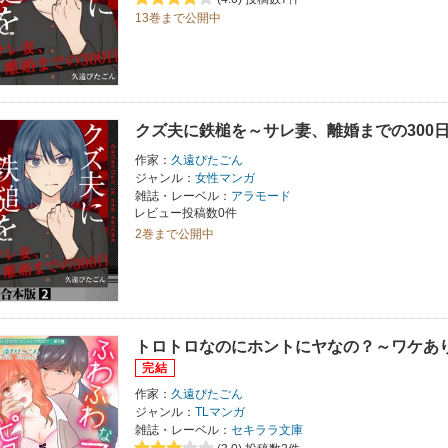
13巻まで公開中
クズ夫に鉄槌を～サレ妻、離婚までの300
作家：
久遠ぴたごん
ジャンル：
女性マンガ
雑誌・レーベル：
アラモード
レビュー投稿数0件
2巻まで公開中
トロトロなのにホントにヤなの？～ワケあ
作家：
久遠ぴたごん
ジャンル：
TLマンガ
雑誌・レーベル：
セキララ文庫