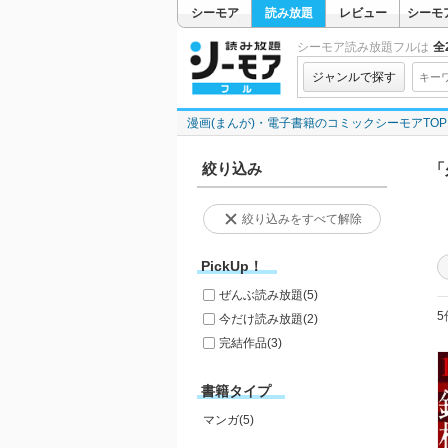
シーモア
読み放題
レビュー
シーモ
シーモア読み放題フルは
全2
ジャンルで探す
漫画(まんが)・電子書籍のコミックシーモアTOP
絞り込み
「
絞り込みをすべて解除
PickUp！
ぜんぶ読み放題
(5)
5
今だけ読み放題
(2)
完結作品
(3)
書籍タイプ
マンガ(5)