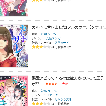
(3.0)
投稿数2件
カルトにサレました(フルカラー)【タテヨ
作家：
久遠ぴたごん
ジャンル：
女性マンガ
雑誌・レーベル：
アラモード
(3.0)
投稿数1件
溺愛アピってくるのは控えめにいって王子
ボ!?～
作家：
久遠ぴたごん
ジャンル：
TLマンガ
雑誌・レーベル：
セキララ文庫
(3.4)
投稿数5件