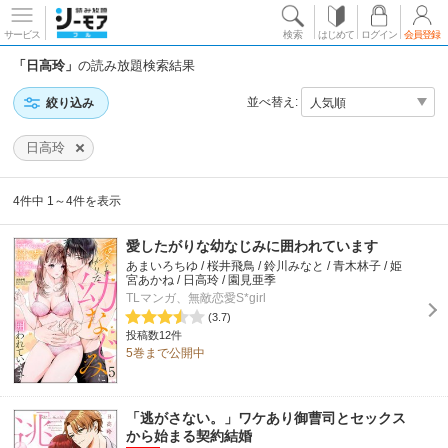
サービス
検索
はじめて
ログイン
会員登録
「日高玲」
の読み放題検索結果
並べ替え:
絞り込み
日高玲
4件中 1～4件を表示
愛したがりな幼なじみに囲われています
あまいろちゆ / 桜井飛鳥 / 鈴川みなと / 青木林子 / 姫
宮あかね / 日高玲 / 園見亜季
TLマンガ、無敵恋愛S*girl
(3.7)
投稿数12件
5巻まで公開中
「逃がさない。」ワケあり御曹司とセックス
から始まる契約結婚