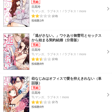
日高玲
TLマンガ、ラブキス！ / ラブキス！more
(2.0)
投稿数1件
「逃がさない。」ワケあり御曹司とセックス
から始まる契約結婚（分冊版）
日高玲
TLマンガ、ラブキス！ / ラブキス！more
(2.6)
投稿数8件
幼なじみはオフィスで愛を抑えきれない（単
話版）
日高玲
TLマンガ、ラブキス！more
(2.7)
投稿数6件