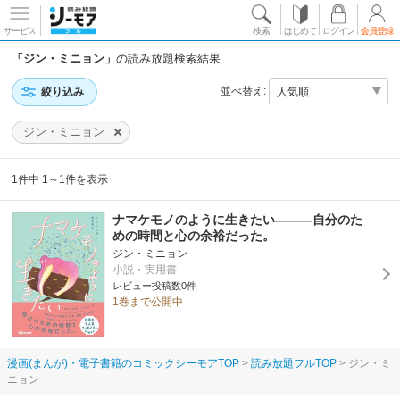
サービス
検索
はじめて
ログイン
会員登録
「ジン・ミニョン」
の読み放題検索結果
並べ替え:
絞り込み
ジン・ミニョン
1件中 1～1件を表示
ナマケモノのように生きたい―――自分のた
めの時間と心の余裕だった。
ジン・ミニョン
小説・実用書
レビュー投稿数0件
1巻まで公開中
漫画(まんが)・電子書籍のコミックシーモアTOP
読み放題フルTOP
ジン・ミ
ニョン