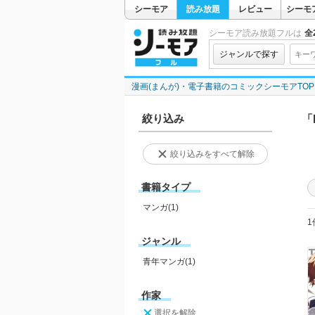
シーモア
読み放題
レビュー
シーモ
シーモア読み放題フルは
全2
ジャンルで探す
漫画(まんが)・電子書籍のコミックシーモアTOP
絞り込み
「
絞り込みをすべて解除
書籍タイプ
マンガ(1)
1
ジャンル
青年マンガ(1)
作家
選択を解除