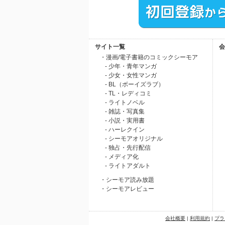
サイト一覧
会
・漫画/電子書籍のコミックシーモア
- 少年・青年マンガ
- 少女・女性マンガ
- BL（ボーイズラブ）
- TL・レディコミ
- ライトノベル
- 雑誌・写真集
- 小説・実用書
- ハーレクイン
- シーモアオリジナル
- 独占・先行配信
- メディア化
- ライトアダルト
・シーモア読み放題
・シーモアレビュー
会社概要
|
利用規約
|
プラ