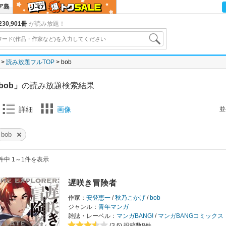
ア島
30,901冊
が読み放題！
読み放題フルTOP
bob
bob」
の読み放題検索結果
並
詳細
画像
bob
件中 1～1件を表示
遅咲き冒険者
作家：
安登恵一
/
秋乃こかげ
/
bob
ジャンル：
青年マンガ
雑誌・レーベル：
マンガBANG!
/
マンガBANGコミックス
(3.6)
投稿数8件