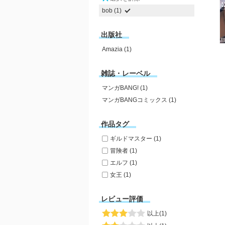
bob (1)
出版社
Amazia (1)
雑誌・レーベル
マンガBANG! (1)
マンガBANGコミックス (1)
作品タグ
ギルドマスター (1)
冒険者 (1)
エルフ (1)
女王 (1)
レビュー評価
以上(1)