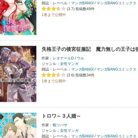
雑誌・レーベル：
マンガBANG!
/
マンガBANGコミックス
(3.7)
投稿数49件
1巻まで公開中
失格王子の後宮征服記 魔力無しの王子は
作家：
レオナールD
/
ウル
ジャンル：
女性マンガ
雑誌・レーベル：
マンガBANG!
/
マンガBANGコミックス
(3.6)
投稿数34件
1巻まで公開中
トロワ～３人婚～
作家：
蜆ツバサ
ジャンル：
女性マンガ
雑誌・レーベル：
マンガBANG!
/
マンガBANGコミックス