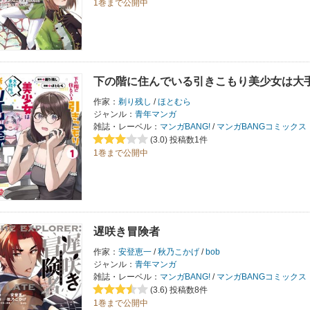
1巻まで公開中
下の階に住んでいる引きこもり美少女は大手事
作家：
剃り残し
/
ほとむら
ジャンル：
青年マンガ
雑誌・レーベル：
マンガBANG!
/
マンガBANGコミックス
(3.0)
投稿数1件
1巻まで公開中
遅咲き冒険者
作家：
安登恵一
/
秋乃こかげ
/
bob
ジャンル：
青年マンガ
雑誌・レーベル：
マンガBANG!
/
マンガBANGコミックス
(3.6)
投稿数8件
1巻まで公開中