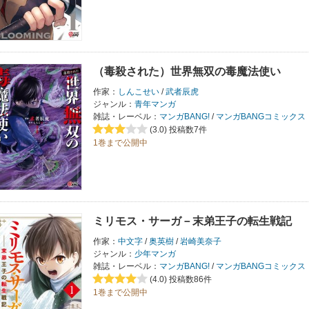
（毒殺された）世界無双の毒魔法使い
作家：
しんこせい
/
武者辰虎
ジャンル：
青年マンガ
雑誌・レーベル：
マンガBANG!
/
マンガBANGコミックス
(3.0)
投稿数7件
1巻まで公開中
ミリモス・サーガ－末弟王子の転生戦記
作家：
中文字
/
奥英樹
/
岩崎美奈子
ジャンル：
少年マンガ
雑誌・レーベル：
マンガBANG!
/
マンガBANGコミックス
(4.0)
投稿数86件
1巻まで公開中