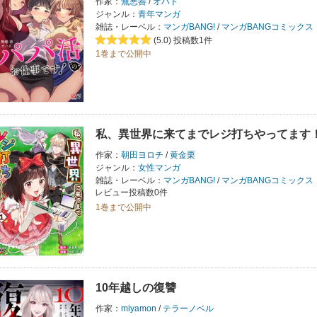
作家：
無悪善
/
オハド
ジャンル：
青年マンガ
雑誌・レーベル：
マンガBANG!
/
マンガBANGコミックス
(5.0)
投稿数1件
1巻まで公開中
私、異世界に来てまでレジ打ちやってます
作家：
朝田ヨロチ
/
黄金栗
ジャンル：
女性マンガ
雑誌・レーベル：
マンガBANG!
/
マンガBANGコミックス
レビュー投稿数0件
1巻まで公開中
10年越しの復讐
作家：
miyamon
/
テラーノベル