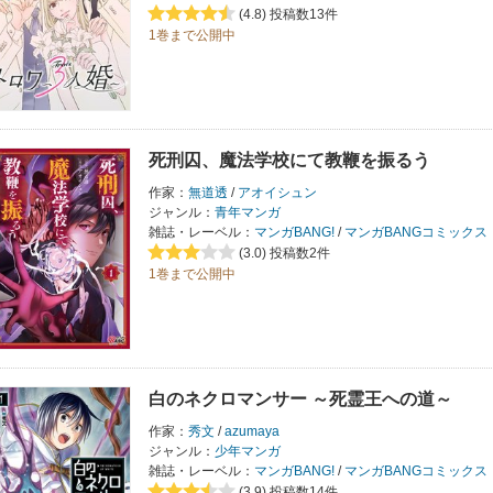
(4.8)
投稿数13件
1巻まで公開中
死刑囚、魔法学校にて教鞭を振るう
作家：
無道透
/
アオイシュン
ジャンル：
青年マンガ
雑誌・レーベル：
マンガBANG!
/
マンガBANGコミックス
(3.0)
投稿数2件
1巻まで公開中
白のネクロマンサー ～死霊王への道～
作家：
秀文
/
azumaya
ジャンル：
少年マンガ
雑誌・レーベル：
マンガBANG!
/
マンガBANGコミックス
(3.9)
投稿数14件