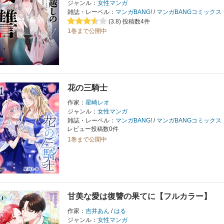
ジャンル：
女性マンガ
雑誌・レーベル：
マンガBANG!
/
マンガBANGコミックス
(3.8)
投稿数4件
1巻まで公開中
花の三騎士
作家：
星崎レオ
ジャンル：
女性マンガ
雑誌・レーベル：
マンガBANG!
/
マンガBANGコミックス
レビュー投稿数0件
1巻まで公開中
甘美な愛は復讐の果てに【フルカラー】
作家：
吉井あん
/
はる
ジャンル：
女性マンガ