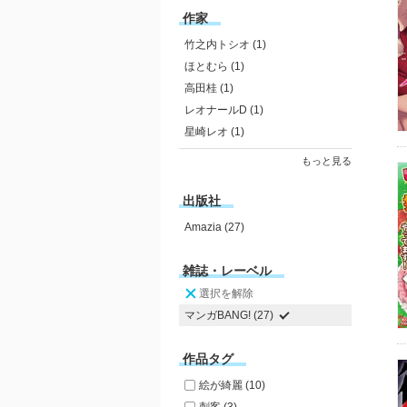
作家
竹之内トシオ (1)
ほとむら (1)
高田桂 (1)
レオナールD (1)
星崎レオ (1)
もっと見る
出版社
Amazia (27)
雑誌・レーベル
選択を解除
マンガBANG! (27)
作品タグ
絵が綺麗 (10)