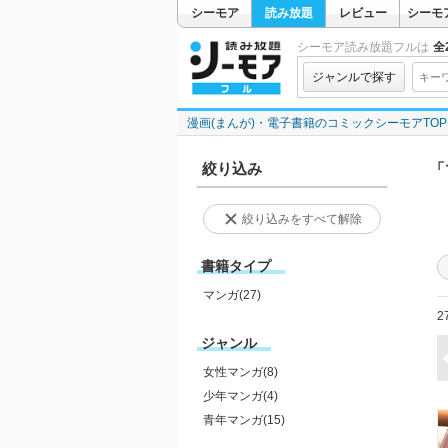
シーモア
読み放題
レビュー
シーモ
シーモア読み放題フルは
全2
ジャンルで探す
漫画(まんが)・電子書籍のコミックシーモアTOP
絞り込み
「
絞り込みをすべて解除
書籍タイプ
マンガ(27)
2
ジャンル
女性マンガ(8)
少年マンガ(4)
青年マンガ(15)