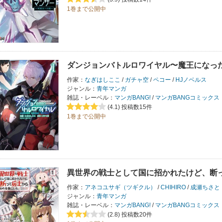
1巻まで公開中
ダンジョンバトルロワイヤル〜魔王になっ
作家：
なぎはしここ
/
ガチャ空
/
ペコー
/
HJノベルス
ジャンル：
青年マンガ
雑誌・レーベル：
マンガBANG!
/
マンガBANGコミックス
(4.1)
投稿数15件
1巻まで公開中
異世界の戦士として国に招かれたけど、断
作家：
アネコユサギ（ツギクル）
/
CHIHIRO
/
成瀬ちさと
ジャンル：
青年マンガ
雑誌・レーベル：
マンガBANG!
/
マンガBANGコミックス
(2.8)
投稿数20件