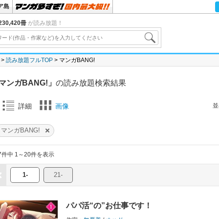
ア島
30,420冊
が読み放題！
読み放題フルTOP
マンガBANG!
マンガBANG!」
の読み放題検索結果
並
詳細
画像
マンガBANG!
7件中 1～20件を表示
1-
21-
パパ活“の”お仕事です！