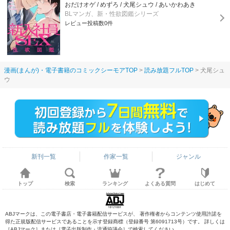
おだけオゲ / めずろ / 犬尾シュウ / あいかわあき
BLマンガ、新・性欲図鑑シリーズ
レビュー投稿数0件
漫画(まんが)・電子書籍のコミックシーモアTOP
読み放題フルTOP
犬尾シュ
ウ
新刊一覧
作家一覧
ジャンル
トップ
検索
ランキング
よくある質問
はじめて
ABJマークは、この電子書店・電子書籍配信サービスが、 著作権者からコンテンツ使用許諾を
得た正規版配信サービスであることを示す登録商標（登録番号 第6091713号）です。 詳しくは
［ABJマーク］または［電子出版制作・流通協議会］で検索してください。