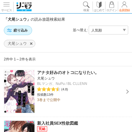
サービス
検索
はじめて
ログイン
会員登録
「犬尾シュウ」
の読み放題検索結果
並べ替え:
絞り込み
犬尾シュウ
2件中 1～2件を表示
アナタ好みのオトコになりたい。
犬尾シュウ
BLマンガ、NuPu / BL CLLENN
(4.8)
投稿数13件
3巻まで公開中
新入社員SEX性欲図鑑