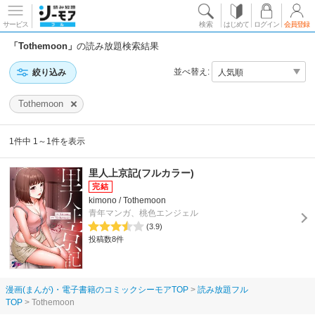
サービス
検索
はじめて
ログイン
会員登録
「Tothemoon」
の読み放題検索結果
並べ替え:
絞り込み
Tothemoon
1件中 1～1件を表示
里人上京記(フルカラー)
kimono / Tothemoon
青年マンガ、桃色エンジェル
(3.9)
投稿数8件
漫画(まんが)・電子書籍のコミックシーモアTOP
読み放題フル
TOP
Tothemoon