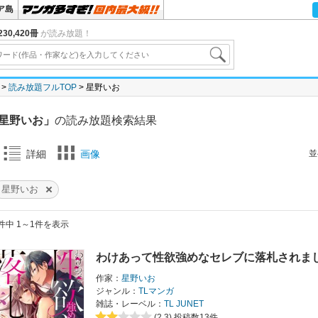
ア島
30,420冊
が読み放題！
読み放題フルTOP
星野いお
星野いお」
の読み放題検索結果
並
詳細
画像
星野いお
件中 1～1件を表示
わけあって性欲強めなセレブに落札されま
作家：
星野いお
ジャンル：
TLマンガ
雑誌・レーベル：
TL JUNET
(2.3)
投稿数13件