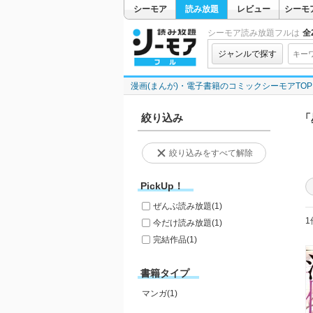
シーモア
読み放題
レビュー
シーモ
シーモア読み放題フルは
全2
ジャンルで探す
漫画(まんが)・電子書籍のコミックシーモアTOP
絞り込み
「
絞り込みをすべて解除
PickUp！
ぜんぶ読み放題
(1)
1
今だけ読み放題
(1)
完結作品
(1)
書籍タイプ
マンガ(1)