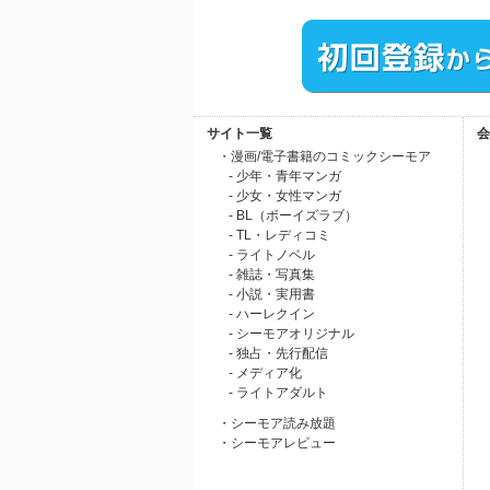
サイト一覧
会
・漫画/電子書籍のコミックシーモア
- 少年・青年マンガ
- 少女・女性マンガ
- BL（ボーイズラブ）
- TL・レディコミ
- ライトノベル
- 雑誌・写真集
- 小説・実用書
- ハーレクイン
- シーモアオリジナル
- 独占・先行配信
- メディア化
- ライトアダルト
・シーモア読み放題
・シーモアレビュー