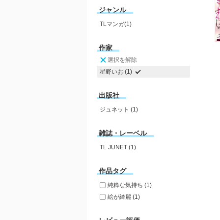
ジャンル
TLマンガ(1)
作家
選択を解除
星野いお (1)
出版社
ジュネット (1)
雑誌・レーベル
TL JUNET (1)
作品タグ
純粋な気持ち (1)
絵が綺麗 (1)