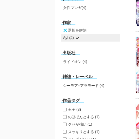
女性マンガ(4)
作家
選択を解除
Ayi (4)
出版社
ライドオン (4)
雑誌・レーベル
シーモア×アラモード (4)
作品タグ
王子 (3)
のほほんとする (1)
クセが強い (1)
スッキリとする (1)