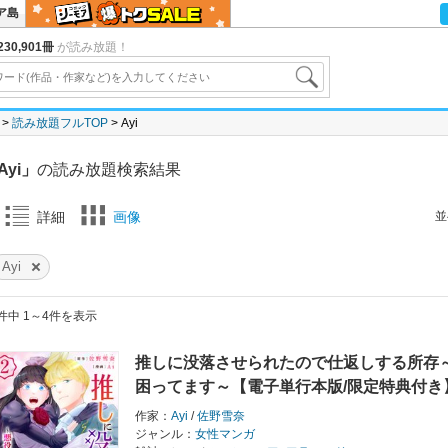
ア島
30,901冊
が読み放題！
読み放題フルTOP
Ayi
Ayi」
の読み放題検索結果
並
詳細
画像
Ayi
件中 1～4件を表示
推しに没落させられたので仕返しする所存
困ってます～【電子単行本版/限定特典付き
作家：
Ayi
/
佐野雪奈
ジャンル：
女性マンガ