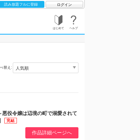
読み放題フルに登録
ログイン
はじめて
ヘルプ
べ替え:
～悪役令嬢は辺境の町で溺愛されて
】
作品詳細ページへ