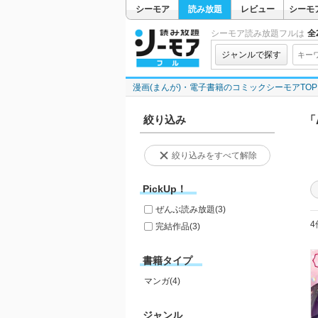
シーモア
読み放題
レビュー
シーモ
シーモア読み放題フルは
全2
ジャンルで探す
漫画(まんが)・電子書籍のコミックシーモアTOP
絞り込み
「
絞り込みをすべて解除
PickUp！
ぜんぶ読み放題
(3)
4
完結作品
(3)
書籍タイプ
マンガ(4)
ジャンル