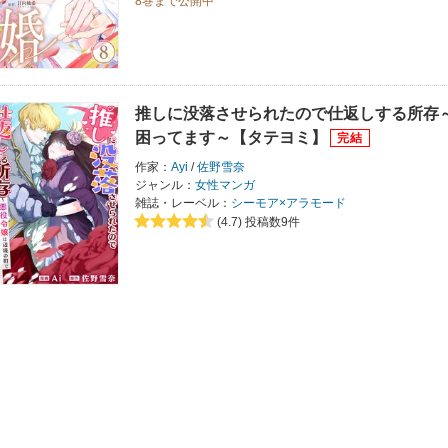
8巻まで公開中
推しに没落させられたので仕返しする所存
困ってます～【タテヨミ】
作家：
Ayi
/
佐野雪奈
ジャンル：
女性マンガ
雑誌・レーベル：
シーモア×アラモード
(4.7)
投稿数9件