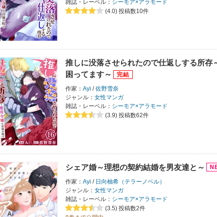
雑誌・レーベル：
シーモア×アラモード
(4.0)
投稿数10件
推しに没落させられたので仕返しする所存
困ってます～
作家：
Ayi
/
佐野雪奈
ジャンル：
女性マンガ
雑誌・レーベル：
シーモア×アラモード
(3.9)
投稿数62件
シェア婚～理想の契約結婚を男友達と～
作家：
Ayi
/
日向柚希（テラーノベル）
ジャンル：
女性マンガ
雑誌・レーベル：
シーモア×アラモード
(3.5)
投稿数2件