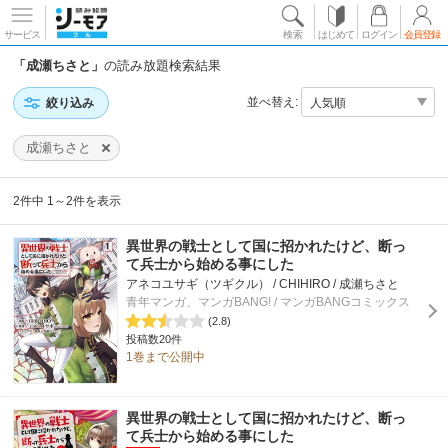
サービス
検索
はじめて
ログイン
会員登録
「成瀬ちさと」
の読み放題検索結果
並べ替え:
絞り込み
成瀬ちさと
2件中 1～2件を表示
異世界の戦士として国に招かれたけど、断っ
て兵士から始める事にした
アネコユサギ（ツギクル） / CHIHIRO / 成瀬ちさと
青年マンガ、マンガBANG! / マンガBANGコミックス
(2.8)
投稿数20件
1巻まで公開中
異世界の戦士として国に招かれたけど、断っ
て兵士から始める事にした