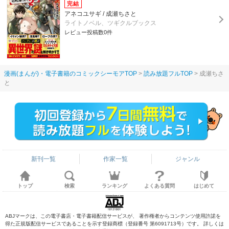
アネコユサギ / 成瀬ちさと
ライトノベル、ツギクルブックス
レビュー投稿数0件
漫画(まんが)・電子書籍のコミックシーモアTOP
読み放題フルTOP
成瀬ちさ
と
新刊一覧
作家一覧
ジャンル
トップ
検索
ランキング
よくある質問
はじめて
ABJマークは、この電子書店・電子書籍配信サービスが、 著作権者からコンテンツ使用許諾を
得た正規版配信サービスであることを示す登録商標（登録番号 第6091713号）です。 詳しくは