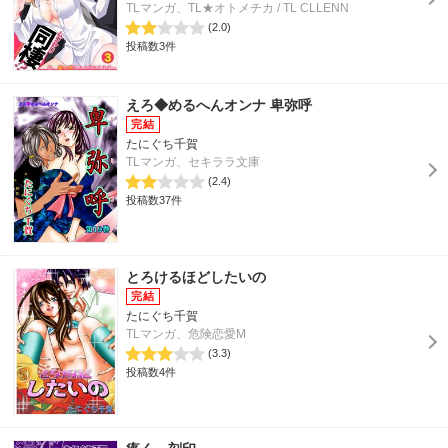
TLマンガ、TL★オトメチカ / TL CLLENN
(2.0)
投稿数3件
えろ◆めるへんオンナ 卑弥呼
たにぐち千賀
TLマンガ、セキララ文庫
(2.4)
投稿数37件
とろけるほどしたいの
たにぐち千賀
TLマンガ、危険恋愛M
(3.3)
投稿数4件