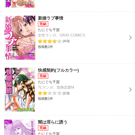
新婚ラブ事情
たにぐち千賀
女性マンガ、GRAY COMICS
(4.0)
投稿数1件
快感契約(フルカラー)
たにぐち千賀
TLマンガ、危険恋愛M
(2.0)
投稿数1件
闇は淫らに誘う
たにぐち千賀