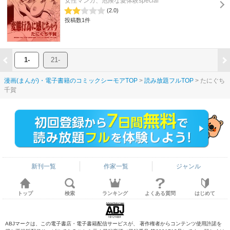
女性マンガ、危険な愛体験special
(2.0)
投稿数1件
1-
21-
漫画(まんが)・電子書籍のコミックシーモアTOP
読み放題フルTOP
たにぐち
千賀
新刊一覧
作家一覧
ジャンル
トップ
検索
ランキング
よくある質問
はじめて
ABJマークは、この電子書店・電子書籍配信サービスが、 著作権者からコンテンツ使用許諾を