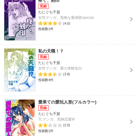
疼く、刻印
たにぐち千賀
女性マンガ、危険な愛体験special
(4.0)
投稿数1件
私の天職！？
たにぐち千賀
女性マンガ、愛の体験告白
(3.8)
投稿数4件
愛果ての愛玩人形(フルカラー)
たにぐち千賀
TLマンガ、危険恋愛M
(2.0)
投稿数1件