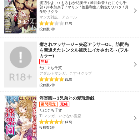
渡辺やよい / もろおか紀美子 / 琴川鈴音 / たにぐち千
賀 / 岸本加奈子 / マリン / 佐藤和生 / 摩姫カワバタ / 月
夜野サクラ
マンガ雑誌、アムール
(3.0)
投稿数3件
癒されマッサージ～失恋アラサーOL、訪問先
を間違えたレンタル彼氏にイかされる～(フル
カラー)
たにぐち千賀
アダルトマンガ、こすりクラブ
(5.0)
投稿数2件
淫楽園～3兄弟との愛玩遊戯
たにぐち千賀
TLマンガ、いけない愛恋
(4.5)
投稿数2件