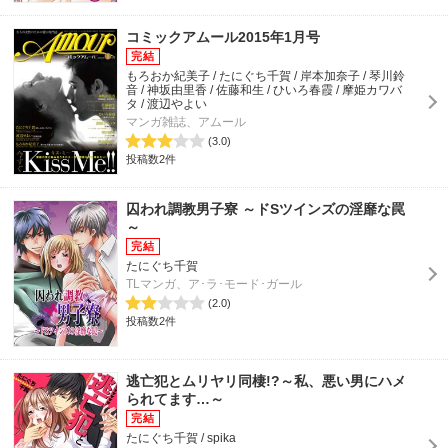
コミックアムール2015年1月号
もろおか紀美子 / たにぐち千賀 / 岸本加奈子 / 琴川鈴
音 / 神坂由里香 / 佐藤和生 / ひいろ春霞 / 摩姫カワバ
タ / 渡辺やよい
マンガ雑誌、アムール
(3.0)
投稿数2件
囚われ調教男子寮 ～ドSツインズの淫靡な罠
～
たにぐち千賀
TLマンガ、ア･ラ･モード･ガール
(2.0)
投稿数2件
逃亡犯とムリヤリ同棲!?～私、悪い男にハメ
られてます…～
たにぐち千賀 / spika