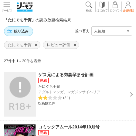
サービス
検索
はじめて
ログイン
会員登録
「たにぐち千賀」
の読み放題検索結果
並べ替え:
絞り込み
たにぐち千賀
レビュー評価
27件中 1～20件を表示
ゲス兄による弟妻孕ませ計画
たにぐち千賀
アダルトマンガ、マガジンサイベリア
(2.1)
投稿数11件
コミックアムール2014年10月号