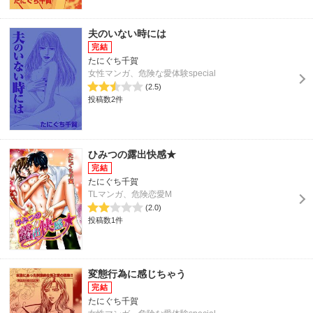
夫のいない時には
たにぐち千賀
女性マンガ、危険な愛体験special
(2.5)
投稿数2件
ひみつの露出快感★
たにぐち千賀
TLマンガ、危険恋愛M
(2.0)
投稿数1件
変態行為に感じちゃう
たにぐち千賀