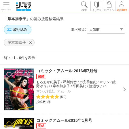
サービス
検索
はじめて
ログイン
会員登録
「岸本加奈子」
の読み放題検索結果
並べ替え:
絞り込み
岸本加奈子
6件中 1～6件を表示
コミック・アムール 2016年7月号
もろおか紀美子 / 琴川鈴音 / 力安季佑紀 / マリン / 綾
野ゆうい / 岸本加奈子 / 平田美紀 / 渡辺やよい
マンガ雑誌、アムール
(5.0)
投稿数3件
コミックアムール2015年1月号