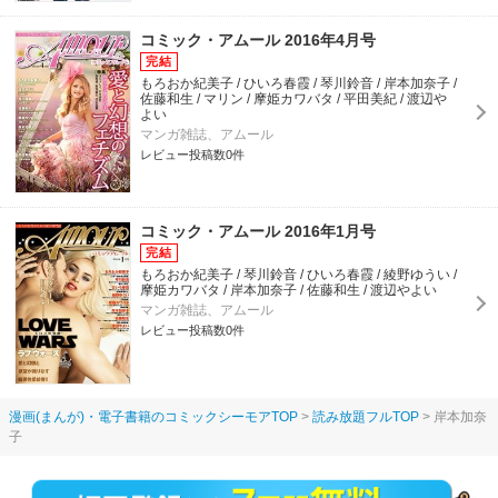
コミック・アムール 2016年4月号
もろおか紀美子 / ひいろ春霞 / 琴川鈴音 / 岸本加奈子 /
佐藤和生 / マリン / 摩姫カワバタ / 平田美紀 / 渡辺や
よい
マンガ雑誌、アムール
レビュー投稿数0件
コミック・アムール 2016年1月号
もろおか紀美子 / 琴川鈴音 / ひいろ春霞 / 綾野ゆうい /
摩姫カワバタ / 岸本加奈子 / 佐藤和生 / 渡辺やよい
マンガ雑誌、アムール
レビュー投稿数0件
漫画(まんが)・電子書籍のコミックシーモアTOP
読み放題フルTOP
岸本加奈
子