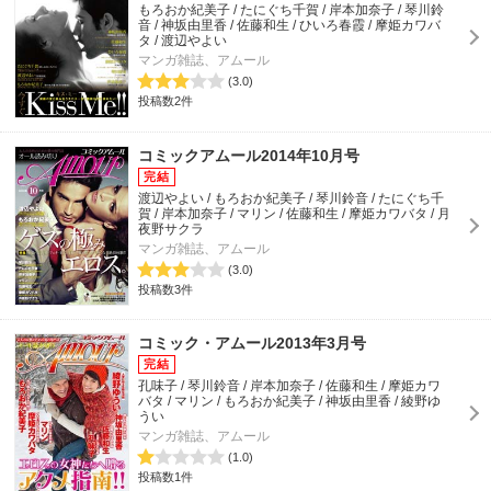
もろおか紀美子 / たにぐち千賀 / 岸本加奈子 / 琴川鈴
音 / 神坂由里香 / 佐藤和生 / ひいろ春霞 / 摩姫カワバ
タ / 渡辺やよい
マンガ雑誌、アムール
(3.0)
投稿数2件
コミックアムール2014年10月号
渡辺やよい / もろおか紀美子 / 琴川鈴音 / たにぐち千
賀 / 岸本加奈子 / マリン / 佐藤和生 / 摩姫カワバタ / 月
夜野サクラ
マンガ雑誌、アムール
(3.0)
投稿数3件
コミック・アムール2013年3月号
孔味子 / 琴川鈴音 / 岸本加奈子 / 佐藤和生 / 摩姫カワ
バタ / マリン / もろおか紀美子 / 神坂由里香 / 綾野ゆ
うい
マンガ雑誌、アムール
(1.0)
投稿数1件